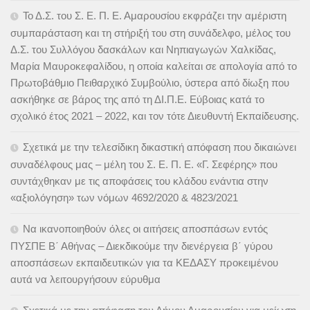
Το Δ.Σ. του Σ. Ε. Π. Ε. Αμαρουσίου εκφράζει την αμέριστη
συμπαράσταση και τη στήριξή του στη συνάδελφο, μέλος του
Δ.Σ. του Συλλόγου δασκάλων και Νηπιαγωγών Χαλκίδας,
Μαρία Μαυροκεφαλίδου, η οποία καλείται σε απολογία από το
Πρωτοβάθμιο Πειθαρχικό Συμβούλιο, ύστερα από δίωξη που
ασκήθηκε σε βάρος της από τη ΔΙ.Π.Ε. Εύβοιας κατά το
σχολικό έτος 2021 – 2022, και τον τότε Διευθυντή Εκπαίδευσης.
Σχετικά με την τελεσίδικη δικαστική απόφαση που δικαιώνει
συναδέλφους μας – μέλη του Σ. Ε. Π. Ε. «Γ. Σεφέρης» που
συντάχθηκαν με τις αποφάσεις του κλάδου ενάντια στην
«αξιολόγηση» των νόμων 4692/2020 & 4823/2021
Να ικανοποιηθούν όλες οι αιτήσεις αποσπάσων εντός
ΠΥΣΠΕ Β΄ Αθήνας – Διεκδικούμε την διενέργεια β΄ γύρου
αποσπάσεων εκπαιδευτικών για τα ΚΕΔΑΣΥ προκειμένου
αυτά να λειτουργήσουν εύρυθμα