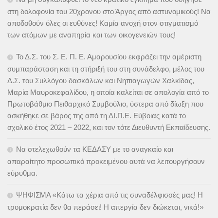
στη δολοφονία του 20χρονου στο Άργος από αστυνομικούς! Να
αποδοθούν όλες οι ευθύνες! Καμία ανοχή στον στιγματισμό
των ατόμων με αναπηρία και των οικογενειών τους!
Το Δ.Σ. του Σ. Ε. Π. Ε. Αμαρουσίου εκφράζει την αμέριστη
συμπαράσταση και τη στήριξή του στη συνάδελφο, μέλος του
Δ.Σ. του Συλλόγου δασκάλων και Νηπιαγωγών Χαλκίδας,
Μαρία Μαυροκεφαλίδου, η οποία καλείται σε απολογία από το
Πρωτοβάθμιο Πειθαρχικό Συμβούλιο, ύστερα από δίωξη που
ασκήθηκε σε βάρος της από τη ΔΙ.Π.Ε. Εύβοιας κατά το
σχολικό έτος 2021 – 2022, και τον τότε Διευθυντή Εκπαίδευσης.
Να στελεχωθούν τα ΚΕΔΑΣΥ με το αναγκαίο και
απαραίτητο προσωπικό προκειμένου αυτά να λειτουργήσουν
εύρυθμα.
ΨΗΦΙΣΜΑ «Κάτω τα χέρια από τις συναδέλφισσές μας! Η
τρομοκρατία δεν θα περάσει! Η απεργία δεν διώκεται, νικά!»