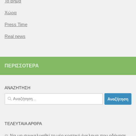
Το Βήμα
Χώρα
Press Time
Real news
ΠΕΡΙΣΣΌΤΕΡΑ
ΑΝΑΖΉΤΗΣΗ
Αναζήτηση
για:
ΤΕΛΕΥΤΑΊΑ ΆΡΘΡΑ
Να μη συγκαλυφθεί το νέο κρατικό έγκλημα που οδήγησε