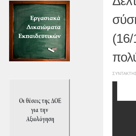
Δελτ
σύσ
(16/
πολ
ΣΥΝΤΆΚΤΗ