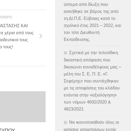
ύστερα από δίωξη που
ασκήθηκε σε βάρος της από
 ΆΡΘΡΟ
τη ΔΙ.Π.Ε. Εύβοιας κατά το
σχολικό έτος 2021 – 2022, και
ΑΣΤΑΣΗΣ ΚΑΙ
τον τότε Διευθυντή
 χέρια από τους
Εκπαίδευσης.
ιδευτικοί τους
α τους!
Σχετικά με την τελεσίδικη
δικαστική απόφαση που
δικαιώνει συναδέλφους μας –
μέλη του Σ. Ε. Π. Ε. «Γ.
Σεφέρης» που συντάχθηκαν
με τις αποφάσεις του κλάδου
ενάντια στην «αξιολόγηση»
των νόμων 4692/2020 &
4823/2021
Να ικανοποιηθούν όλες οι
αιτήσεις αποσπάσων εντός
 ΤΥΠΟΥ