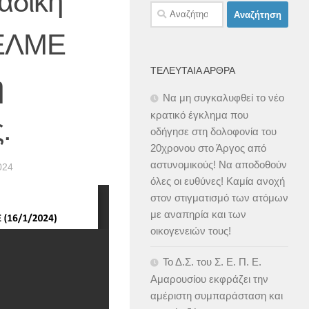
αδική
Αναζήτηση
για:
 ΕΛΜΕ
ΤΕΛΕΥΤΑΊΑ ΆΡΘΡΑ
η
Να μη συγκαλυφθεί το νέο
κρατικό έγκλημα που
.
οδήγησε στη δολοφονία του
20χρονου στο Άργος από
αστυνομικούς! Να αποδοθούν
024
όλες οι ευθύνες! Καμία ανοχή
στον στιγματισμό των ατόμων
με αναπηρία και των
οικογενειών τους!
Το Δ.Σ. του Σ. Ε. Π. Ε.
Αμαρουσίου εκφράζει την
αμέριστη συμπαράσταση και