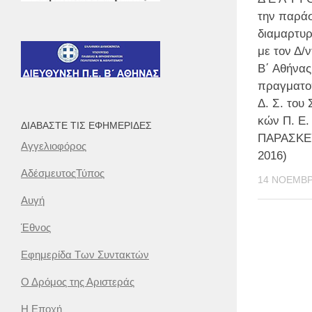
την παρά
διαμαρτυρ
με τον Δ/
Β΄ Αθήνας
πραγματο
Δ. Σ. του
κών Π. Ε.
ΔΙΑΒΆΣΤΕ ΤΙΣ ΕΦΗΜΕΡΊΔΕΣ
ΠΑΡΑΣΚΕΥ
Αγγελιοφόρος
2016)
ΑδέσμευτοςΤύπος
14 ΝΟΕΜΒΡ
Αυγή
Έθνος
Εφημερίδα Των Συντακτών
Ο Δρόμος της Αριστεράς
Η Εποχή