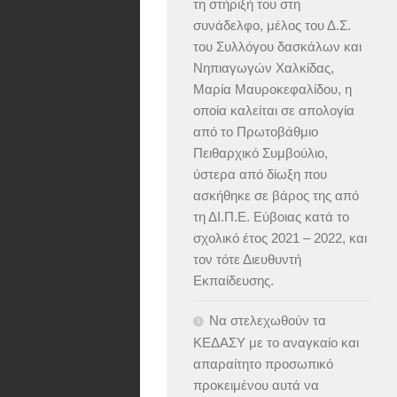
τη στήριξή του στη
συνάδελφο, μέλος του Δ.Σ.
του Συλλόγου δασκάλων και
Νηπιαγωγών Χαλκίδας,
Μαρία Μαυροκεφαλίδου, η
οποία καλείται σε απολογία
από το Πρωτοβάθμιο
Πειθαρχικό Συμβούλιο,
ύστερα από δίωξη που
ασκήθηκε σε βάρος της από
τη ΔΙ.Π.Ε. Εύβοιας κατά το
σχολικό έτος 2021 – 2022, και
τον τότε Διευθυντή
Εκπαίδευσης.
Να στελεχωθούν τα
ΚΕΔΑΣΥ με το αναγκαίο και
απαραίτητο προσωπικό
προκειμένου αυτά να