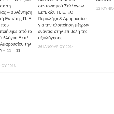
σταση
συντονισμού Συλλόγων
12 ΙΟΥΝΊΟ
ίας – συνάντηση
Εκπ/κών Π. Ε. «Ο
ντή Εκπ/σης Π. Ε.
Περικλής» & Αμαρουσίου
 που
για την υλοποίηση μέτρων
ποιήθηκε από το
ενάντια στην επιβολή της
 Συλλόγου Εκπ/
αξιολόγησης
 Αμαρουσίου την
26 ΙΑΝΟΥΑΡΊΟΥ 2014
Η 11 – 11 –
ΊΟΥ 2016