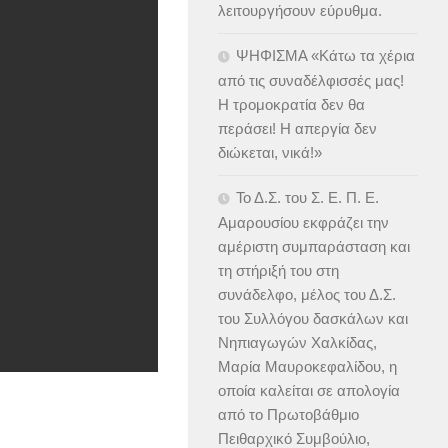
λειτουργήσουν εύρυθμα.
ΨΗΦΙΣΜΑ «Κάτω τα χέρια
από τις συναδέλφισσές μας!
Η τρομοκρατία δεν θα
περάσει! Η απεργία δεν
διώκεται, νικά!»
Το Δ.Σ. του Σ. Ε. Π. Ε.
Αμαρουσίου εκφράζει την
αμέριστη συμπαράσταση και
τη στήριξή του στη
συνάδελφο, μέλος του Δ.Σ.
του Συλλόγου δασκάλων και
Νηπιαγωγών Χαλκίδας,
Μαρία Μαυροκεφαλίδου, η
οποία καλείται σε απολογία
από το Πρωτοβάθμιο
Πειθαρχικό Συμβούλιο,