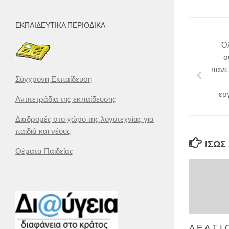
ΕΚΠΑΙΔΕΥΤΙΚΆ ΠΕΡΙΟΔΙΚΆ
Όλ
σ
πανεπ
Σύγχρονη Εκπαίδευση
εργ
Αντιτετράδια της εκπαίδευσης
Διαδρομές στο χώρο της λογοτεχνίας για
παιδιά και νέους
ΊΣΩΣ
Θέματα Παιδείας
Δ Ε Λ Τ Ι 