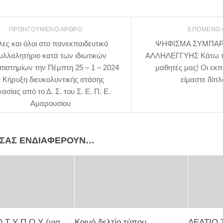
ΠΡΟΗΓΟΎΜΕΝΟ ΆΡΘΡΟ
ΕΠΌΜΕΝΟ
ες και όλοι στο πανεκπαιδευτικό
ΨΗΦΙΣΜΑ ΣΥΜΠΑΡ
υλλαλητήριο κατά των ιδιωτικών
ΑΛΛΗΛΕΓΓΥΗΣ Κάτω τα
ιστημίων την Πέμπτη 25 – 1 – 2024
μαθητές μας! Οι εκπα
– Κήρυξη διευκολυντικής στάσης
είμαστε δίπλ
ασίας από το Δ. Σ. του Σ. Ε. Π. Ε.
Αμαρουσίου
 ΣΑΣ ΕΝΔΙΑΦΈΡΟΥΝ…
Ο Τ Υ Π Ο Υ (για
Kοινό δελτίο τύπου
ΔΕΛΤΙΟ