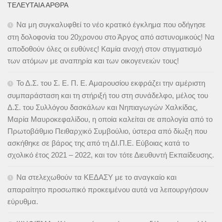
ΤΕΛΕΥΤΑΊΑ ΆΡΘΡΑ
Να μη συγκαλυφθεί το νέο κρατικό έγκλημα που οδήγησε
στη δολοφονία του 20χρονου στο Άργος από αστυνομικούς! Να
αποδοθούν όλες οι ευθύνες! Καμία ανοχή στον στιγματισμό
των ατόμων με αναπηρία και των οικογενειών τους!
Το Δ.Σ. του Σ. Ε. Π. Ε. Αμαρουσίου εκφράζει την αμέριστη
συμπαράσταση και τη στήριξή του στη συνάδελφο, μέλος του
Δ.Σ. του Συλλόγου δασκάλων και Νηπιαγωγών Χαλκίδας,
Μαρία Μαυροκεφαλίδου, η οποία καλείται σε απολογία από το
Πρωτοβάθμιο Πειθαρχικό Συμβούλιο, ύστερα από δίωξη που
ασκήθηκε σε βάρος της από τη ΔΙ.Π.Ε. Εύβοιας κατά το
σχολικό έτος 2021 – 2022, και τον τότε Διευθυντή Εκπαίδευσης.
Να στελεχωθούν τα ΚΕΔΑΣΥ με το αναγκαίο και
απαραίτητο προσωπικό προκειμένου αυτά να λειτουργήσουν
εύρυθμα.