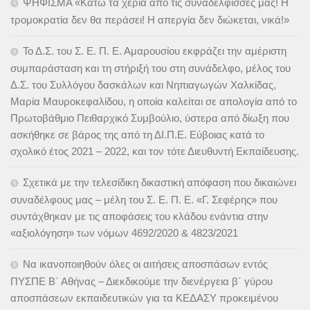
ΨΗΦΙΣΜΑ «Κάτω τα χέρια από τις συναδέλφισσές μας! Η
τρομοκρατία δεν θα περάσει! Η απεργία δεν διώκεται, νικά!»
Το Δ.Σ. του Σ. Ε. Π. Ε. Αμαρουσίου εκφράζει την αμέριστη
συμπαράσταση και τη στήριξή του στη συνάδελφο, μέλος του
Δ.Σ. του Συλλόγου δασκάλων και Νηπιαγωγών Χαλκίδας,
Μαρία Μαυροκεφαλίδου, η οποία καλείται σε απολογία από το
Πρωτοβάθμιο Πειθαρχικό Συμβούλιο, ύστερα από δίωξη που
ασκήθηκε σε βάρος της από τη ΔΙ.Π.Ε. Εύβοιας κατά το
σχολικό έτος 2021 – 2022, και τον τότε Διευθυντή Εκπαίδευσης.
Σχετικά με την τελεσίδικη δικαστική απόφαση που δικαιώνει
συναδέλφους μας – μέλη του Σ. Ε. Π. Ε. «Γ. Σεφέρης» που
συντάχθηκαν με τις αποφάσεις του κλάδου ενάντια στην
«αξιολόγηση» των νόμων 4692/2020 & 4823/2021
Να ικανοποιηθούν όλες οι αιτήσεις αποσπάσων εντός
ΠΥΣΠΕ Β΄ Αθήνας – Διεκδικούμε την διενέργεια β΄ γύρου
αποσπάσεων εκπαιδευτικών για τα ΚΕΔΑΣΥ προκειμένου