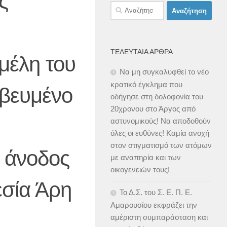
ς
Αναζήτηση
για:
ΤΕΛΕΥΤΑΊΑ ΆΡΘΡΑ
 μέλη του
Να μη συγκαλυφθεί το νέο
κρατικό έγκλημα που
αβευμένο
οδήγησε στη δολοφονία του
20χρονου στο Άργος από
αστυνομικούς! Να αποδοθούν
όλες οι ευθύνες! Καμία ανοχή
στον στιγματισμό των ατόμων
Η άνοδος
με αναπηρία και των
οικογενειών τους!
εσία Άρη
Το Δ.Σ. του Σ. Ε. Π. Ε.
Αμαρουσίου εκφράζει την
αμέριστη συμπαράσταση και