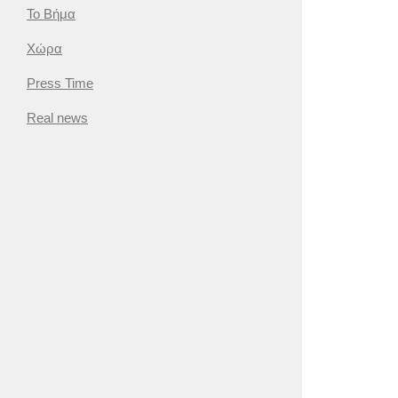
Το Βήμα
Χώρα
Press Time
Real news