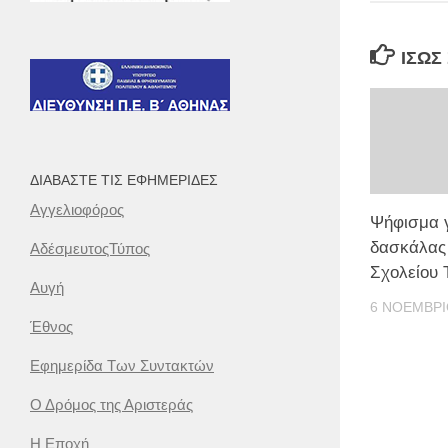
ΊΣΩΣ
ΔΙΑΒΆΣΤΕ ΤΙΣ ΕΦΗΜΕΡΊΔΕΣ
Αγγελιοφόρος
Ψήφισμα γ
δασκάλας 
ΑδέσμευτοςΤύπος
Σχολείου 
Αυγή
6 ΝΟΕΜΒΡΊ
Έθνος
Εφημερίδα Των Συντακτών
Ο Δρόμος της Αριστεράς
Η Εποχή