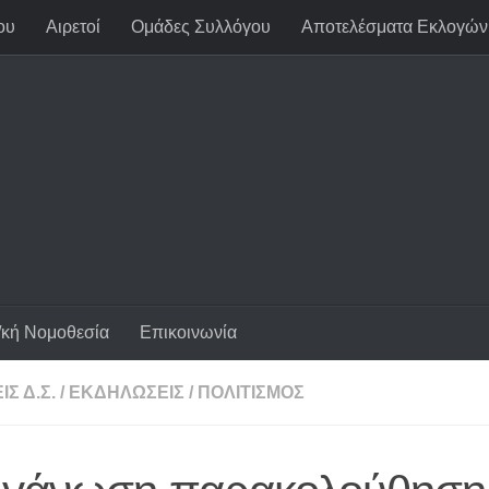
ου
Αιρετοί
Ομάδες Συλλόγου
Αποτελέσματα Εκλογών
/κή Νομοθεσία
Επικοινωνία
Σ Δ.Σ.
/
ΕΚΔΗΛΏΣΕΙΣ
/
ΠΟΛΙΤΙΣΜΌΣ