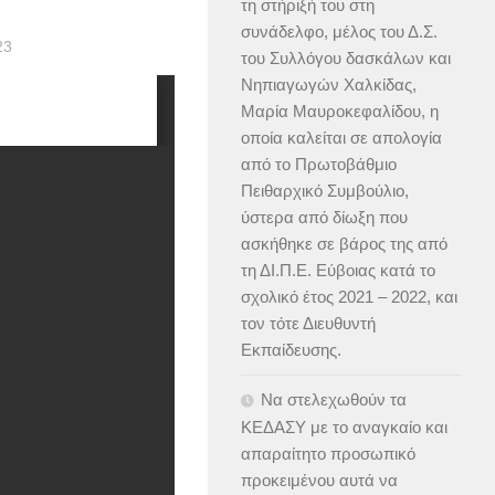
τη στήριξή του στη
συνάδελφο, μέλος του Δ.Σ.
23
του Συλλόγου δασκάλων και
Νηπιαγωγών Χαλκίδας,
Μαρία Μαυροκεφαλίδου, η
οποία καλείται σε απολογία
από το Πρωτοβάθμιο
Πειθαρχικό Συμβούλιο,
ύστερα από δίωξη που
ασκήθηκε σε βάρος της από
τη ΔΙ.Π.Ε. Εύβοιας κατά το
σχολικό έτος 2021 – 2022, και
τον τότε Διευθυντή
Εκπαίδευσης.
Να στελεχωθούν τα
ΚΕΔΑΣΥ με το αναγκαίο και
απαραίτητο προσωπικό
προκειμένου αυτά να