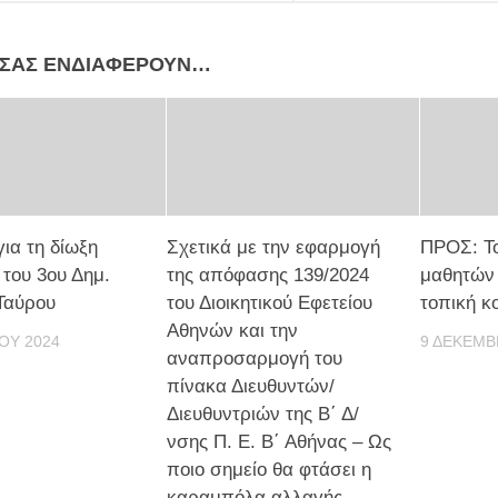
 ΣΑΣ ΕΝΔΙΑΦΈΡΟΥΝ…
ια τη δίωξη
Σχετικά με την εφαρμογή
ΠΡΟΣ: Το
του 3ου Δημ.
της απόφασης 139/2024
μαθητών 
Ταύρου
του Διοικητικού Εφετείου
τοπική κ
Αθηνών και την
ΟΥ 2024
9 ΔΕΚΕΜΒ
αναπροσαρμογή του
πίνακα Διευθυντών/
Διευθυντριών της Β΄ Δ/
νσης Π. Ε. Β΄ Αθήνας – Ως
ποιο σημείο θα φτάσει η
καραμπόλα αλλαγής