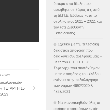
ύστερα από δίωξη που
ασκήθηκε σε βάρος της από
τη ΔΙ.Π.Ε. Εύβοιας κατά το
σχολικό έτος 2021 – 2022, και
τον τότε Διευθυντή
Εκπαίδευσης.
Σχετικά με την τελεσίδικη
δικαστική απόφαση που
δικαιώνει συναδέλφους μας –
μέλη του Σ. Ε. Π. Ε. «Γ.
Σεφέρης» που συντάχθηκαν
με τις αποφάσεις του κλάδου
 ΆΡΘΡΟ
ενάντια στην «αξιολόγηση»
ευκολυντικών
των νόμων 4692/2020 &
ην ΤΕΤΑΡΤΗ 15
4823/2021
 2023
Να ικανοποιηθούν όλες οι
αιτήσεις αποσπάσων εντός