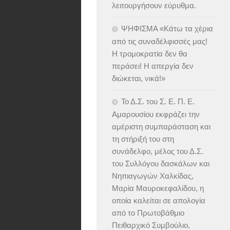
λειτουργήσουν εύρυθμα.
ΨΗΦΙΣΜΑ «Κάτω τα χέρια
από τις συναδέλφισσές μας!
Η τρομοκρατία δεν θα
περάσει! Η απεργία δεν
διώκεται, νικά!»
Το Δ.Σ. του Σ. Ε. Π. Ε.
Αμαρουσίου εκφράζει την
αμέριστη συμπαράσταση και
τη στήριξή του στη
συνάδελφο, μέλος του Δ.Σ.
του Συλλόγου δασκάλων και
Νηπιαγωγών Χαλκίδας,
Μαρία Μαυροκεφαλίδου, η
οποία καλείται σε απολογία
από το Πρωτοβάθμιο
Πειθαρχικό Συμβούλιο,