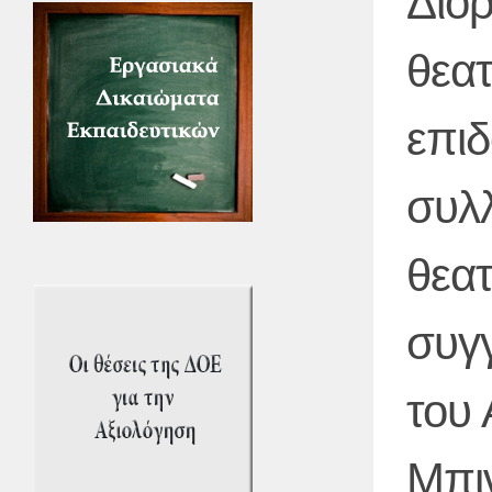
Διο
θεα
επιδ
συλ
θεατ
συγγ
του
Μπι