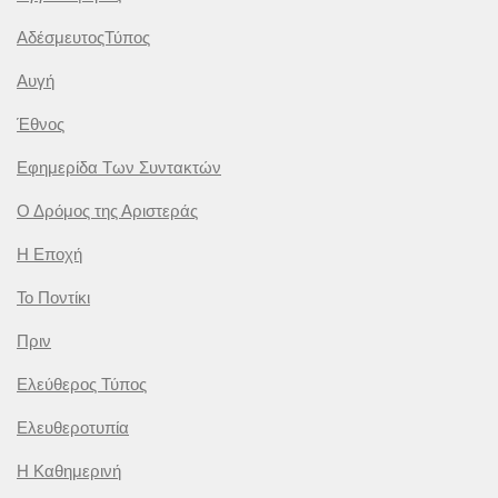
ΑδέσμευτοςΤύπος
Αυγή
Έθνος
Εφημερίδα Των Συντακτών
Ο Δρόμος της Αριστεράς
Η Εποχή
Το Ποντίκι
Πριν
Ελεύθερος Τύπος
Ελευθεροτυπία
Η Καθημερινή