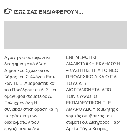
ΊΣΩΣ ΣΑΣ ΕΝΔΙΑΦΈΡΟΥΝ…
Αγωγή για συκοφαντική
ΕΝΗΜΕΡΩΤΙΚΗ
δυσφήμιση από Δ/ντή
ΔΙΑΔΙΚΤΥΑΚΗ ΕΚΔΗΛΩΣΗ
Δημοτικού Σχολείου σε
– ΣΥΖΗΤΗΣΗ ΓΙΑ ΤΟ ΝΕΟ
βάρος του Συλλόγου Εκπ/
ΠΕΙΘΑΡΧΙΚΟ ΔΙΚΑΙΟ ΓΙΑ
κών Π. Ε. Αμαρουσίου και
ΤΟΥΣ Δ. Υ.
του Προέδρου του Δ. Σ. του
ΔΙΟΡΓΑΝΩΝΕΤΑΙ ΑΠΟ
ομώνυμου σωματείου Δ.
ΤΟΝ ΣΥΛΛΟΓΟ
Πολυχρονιάδη Η
ΕΚΠΑΙΔΕΥΤΙΚΩΝ Π. Ε.
συνδικαλιστική δράση και η
ΑΜΑΡΟΥΣΙΟΥ (ομιλητής ο
υπεράσπιση των
νομικός σύμβουλος του
δικαιωμάτων των
σωματείου, Δικηγόρος Παρ’
εργαζομένων δεν
Αρείω Πάγω Κοσμάς