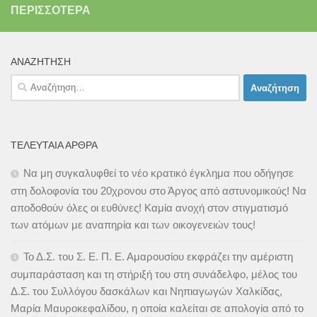
ΠΕΡΙΣΣΌΤΕΡΑ
ΑΝΑΖΉΤΗΣΗ
Αναζήτηση
για:
ΤΕΛΕΥΤΑΊΑ ΆΡΘΡΑ
Να μη συγκαλυφθεί το νέο κρατικό έγκλημα που οδήγησε
στη δολοφονία του 20χρονου στο Άργος από αστυνομικούς! Να
αποδοθούν όλες οι ευθύνες! Καμία ανοχή στον στιγματισμό
των ατόμων με αναπηρία και των οικογενειών τους!
Το Δ.Σ. του Σ. Ε. Π. Ε. Αμαρουσίου εκφράζει την αμέριστη
συμπαράσταση και τη στήριξή του στη συνάδελφο, μέλος του
Δ.Σ. του Συλλόγου δασκάλων και Νηπιαγωγών Χαλκίδας,
Μαρία Μαυροκεφαλίδου, η οποία καλείται σε απολογία από το