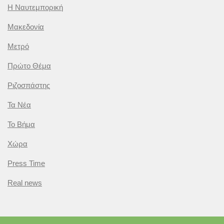
Η Ναυτεμπορική
Μακεδονία
Μετρό
Πρώτο Θέμα
Ριζοσπάστης
Τα Νέα
Το Βήμα
Χώρα
Press Time
Real news