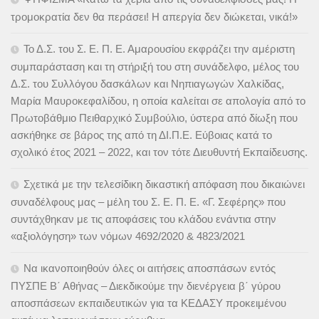
τρομοκρατία δεν θα περάσει! Η απεργία δεν διώκεται, νικά!»
Το Δ.Σ. του Σ. Ε. Π. Ε. Αμαρουσίου εκφράζει την αμέριστη
συμπαράσταση και τη στήριξή του στη συνάδελφο, μέλος του
Δ.Σ. του Συλλόγου δασκάλων και Νηπιαγωγών Χαλκίδας,
Μαρία Μαυροκεφαλίδου, η οποία καλείται σε απολογία από το
Πρωτοβάθμιο Πειθαρχικό Συμβούλιο, ύστερα από δίωξη που
ασκήθηκε σε βάρος της από τη ΔΙ.Π.Ε. Εύβοιας κατά το
σχολικό έτος 2021 – 2022, και τον τότε Διευθυντή Εκπαίδευσης.
Σχετικά με την τελεσίδικη δικαστική απόφαση που δικαιώνει
συναδέλφους μας – μέλη του Σ. Ε. Π. Ε. «Γ. Σεφέρης» που
συντάχθηκαν με τις αποφάσεις του κλάδου ενάντια στην
«αξιολόγηση» των νόμων 4692/2020 & 4823/2021
Να ικανοποιηθούν όλες οι αιτήσεις αποσπάσων εντός
ΠΥΣΠΕ Β΄ Αθήνας – Διεκδικούμε την διενέργεια β΄ γύρου
αποσπάσεων εκπαιδευτικών για τα ΚΕΔΑΣΥ προκειμένου