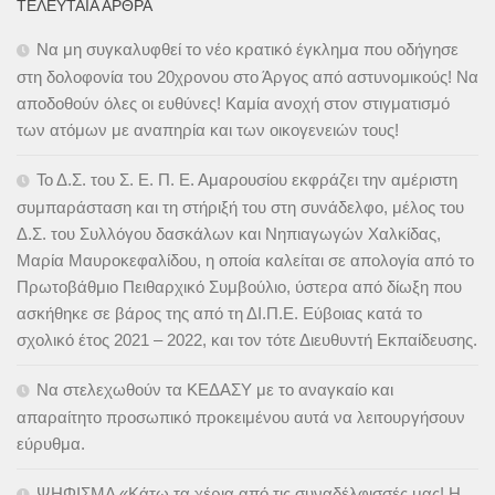
ΤΕΛΕΥΤΑΊΑ ΆΡΘΡΑ
Να μη συγκαλυφθεί το νέο κρατικό έγκλημα που οδήγησε
στη δολοφονία του 20χρονου στο Άργος από αστυνομικούς! Να
αποδοθούν όλες οι ευθύνες! Καμία ανοχή στον στιγματισμό
των ατόμων με αναπηρία και των οικογενειών τους!
Το Δ.Σ. του Σ. Ε. Π. Ε. Αμαρουσίου εκφράζει την αμέριστη
συμπαράσταση και τη στήριξή του στη συνάδελφο, μέλος του
Δ.Σ. του Συλλόγου δασκάλων και Νηπιαγωγών Χαλκίδας,
Μαρία Μαυροκεφαλίδου, η οποία καλείται σε απολογία από το
Πρωτοβάθμιο Πειθαρχικό Συμβούλιο, ύστερα από δίωξη που
ασκήθηκε σε βάρος της από τη ΔΙ.Π.Ε. Εύβοιας κατά το
σχολικό έτος 2021 – 2022, και τον τότε Διευθυντή Εκπαίδευσης.
Να στελεχωθούν τα ΚΕΔΑΣΥ με το αναγκαίο και
απαραίτητο προσωπικό προκειμένου αυτά να λειτουργήσουν
εύρυθμα.
ΨΗΦΙΣΜΑ «Κάτω τα χέρια από τις συναδέλφισσές μας! Η