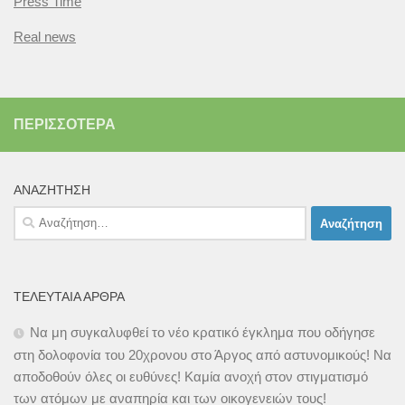
Press Time
Real news
ΠΕΡΙΣΣΌΤΕΡΑ
ΑΝΑΖΉΤΗΣΗ
Αναζήτηση
για:
ΤΕΛΕΥΤΑΊΑ ΆΡΘΡΑ
Να μη συγκαλυφθεί το νέο κρατικό έγκλημα που οδήγησε
στη δολοφονία του 20χρονου στο Άργος από αστυνομικούς! Να
αποδοθούν όλες οι ευθύνες! Καμία ανοχή στον στιγματισμό
των ατόμων με αναπηρία και των οικογενειών τους!