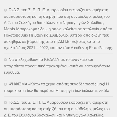
Το Δ.Σ. του Σ. Ε. Π. Ε. Αμαρουσίου εκφράζει την αμέριστη
συμπαράσταση και τη στήριξή του στη συνάδελφο, μέλος του
Δ.Σ. του Συλλόγου δασκάλων και Νηπιαγωγών Χαλκίδας,
Μαρία Μαυροκεφαλίδου, η οποία καλείται σε απολογία από το
Πρωτοβάθμιο Πειθαρχικό Συμβούλιο, ύστερα από δίωξη που
ασκήθηκε σε βάρος της από τη ΔΙ.Π.Ε. Εύβοιας κατά το
σχολικό έτος 2021 – 2022, και τον τότε Διευθυντή Εκπαίδευσης.
Να στελεχωθούν τα ΚΕΔΑΣΥ με το αναγκαίο και
απαραίτητο προσωπικό προκειμένου αυτά να λειτουργήσουν
εύρυθμα.
ΨΗΦΙΣΜΑ «Κάτω τα χέρια από τις συναδέλφισσές μας! Η
τρομοκρατία δεν θα περάσει! Η απεργία δεν διώκεται, νικά!»
Το Δ.Σ. του Σ. Ε. Π. Ε. Αμαρουσίου εκφράζει την αμέριστη
συμπαράσταση και τη στήριξή του στη συνάδελφο, μέλος του
Δ.Σ. του Συλλόγου δασκάλων και Νηπιαγωγών Χαλκίδας,