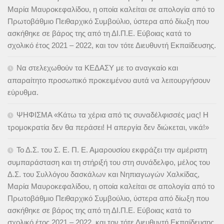
Μαρία Μαυροκεφαλίδου, η οποία καλείται σε απολογία από το
Πρωτοβάθμιο Πειθαρχικό Συμβούλιο, ύστερα από δίωξη που
ασκήθηκε σε βάρος της από τη ΔΙ.Π.Ε. Εύβοιας κατά το
σχολικό έτος 2021 – 2022, και τον τότε Διευθυντή Εκπαίδευσης.
Να στελεχωθούν τα ΚΕΔΑΣΥ με το αναγκαίο και
απαραίτητο προσωπικό προκειμένου αυτά να λειτουργήσουν
εύρυθμα.
ΨΗΦΙΣΜΑ «Κάτω τα χέρια από τις συναδέλφισσές μας! Η
τρομοκρατία δεν θα περάσει! Η απεργία δεν διώκεται, νικά!»
Το Δ.Σ. του Σ. Ε. Π. Ε. Αμαρουσίου εκφράζει την αμέριστη
συμπαράσταση και τη στήριξή του στη συνάδελφο, μέλος του
Δ.Σ. του Συλλόγου δασκάλων και Νηπιαγωγών Χαλκίδας,
Μαρία Μαυροκεφαλίδου, η οποία καλείται σε απολογία από το
Πρωτοβάθμιο Πειθαρχικό Συμβούλιο, ύστερα από δίωξη που
ασκήθηκε σε βάρος της από τη ΔΙ.Π.Ε. Εύβοιας κατά το
σχολικό έτος 2021 – 2022, και τον τότε Διευθυντή Εκπαίδευσης.