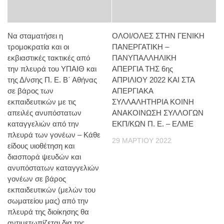
Να σταματήσει η
ΟΛΟΙ/ΟΛΕΣ ΣΤΗΝ ΓΕΝΙΚΗ
τρομοκρατία και οι
ΠΑΝΕΡΓΑΤΙΚΗ –
εκβιαστικές τακτικές από
ΠΑΝΥΠΑΛΛΗΛΙΚΗ
την πλευρά του ΥΠΑΙΘ και
ΑΠΕΡΓΙΑ ΤΗΣ 6ης
της Δ/νσης Π. Ε. Β΄ Αθήνας
ΑΠΡΙΛΙΟΥ 2022 ΚΑΙ ΣΤΑ
σε βάρος των
ΑΠΕΡΓΙΑΚΑ
εκπαιδευτικών με τις
ΣΥΛΛΑΛΗΤΗΡΙΑ ΚΟΙΝΗ
απειλές ανυπόστατων
ΑΝΑΚΟΙΝΩΣΗ ΣΥΛΛΟΓΩΝ
καταγγελιών από την
ΕΚΠ/ΚΩΝ Π. Ε. – ΕΛΜΕ
πλευρά των γονέων – Κάθε
29 ΜΑΡΤΊΟΥ 2022
είδους υιοθέτηση και
διασπορά ψευδών και
ανυπόστατων καταγγελιών
γονέων σε βάρος
εκπαιδευτικών (μελών του
σωματείου μας) από την
πλευρά της διοίκησης θα
αντιμετωπίζεται δια της