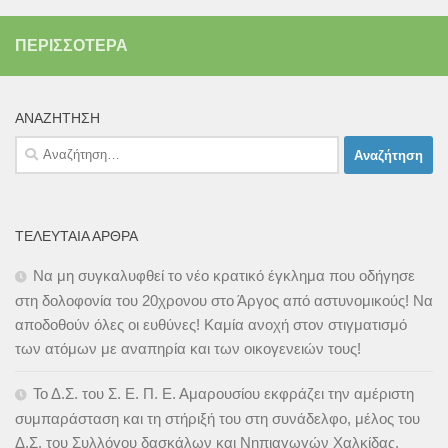
ΠΕΡΙΣΣΌΤΕΡΑ
ΑΝΑΖΉΤΗΣΗ
Αναζήτηση
για:
ΤΕΛΕΥΤΑΊΑ ΆΡΘΡΑ
Να μη συγκαλυφθεί το νέο κρατικό έγκλημα που οδήγησε
στη δολοφονία του 20χρονου στο Άργος από αστυνομικούς! Να
αποδοθούν όλες οι ευθύνες! Καμία ανοχή στον στιγματισμό
των ατόμων με αναπηρία και των οικογενειών τους!
Το Δ.Σ. του Σ. Ε. Π. Ε. Αμαρουσίου εκφράζει την αμέριστη
συμπαράσταση και τη στήριξή του στη συνάδελφο, μέλος του
Δ.Σ. του Συλλόγου δασκάλων και Νηπιαγωγών Χαλκίδας,