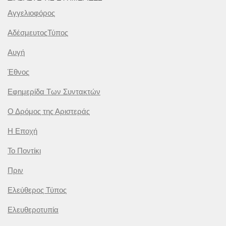
Αγγελιοφόρος
ΑδέσμευτοςΤύπος
Αυγή
Έθνος
Εφημερίδα Των Συντακτών
Ο Δρόμος της Αριστεράς
Η Εποχή
Το Ποντίκι
Πριν
Ελεύθερος Τύπος
Ελευθεροτυπία