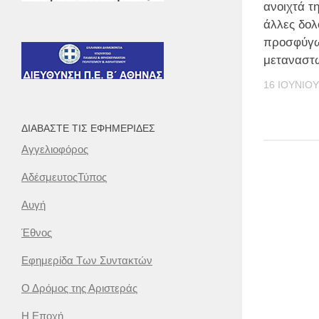
ανοιχτά τ
άλλες δολ
προσφύγ
μεταναστ
16 ΙΟΥΝΊΟΥ
ΔΙΑΒΆΣΤΕ ΤΙΣ ΕΦΗΜΕΡΊΔΕΣ
Αγγελιοφόρος
ΑδέσμευτοςΤύπος
Αυγή
Έθνος
Εφημερίδα Των Συντακτών
Ο Δρόμος της Αριστεράς
Η Εποχή