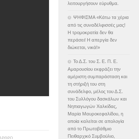
λειτουργήσουν εύρυθμα.
ΨΗΦΙΣΜΑ «Κάτω τα χέρια
από τις συναδέλφισσές μας!
Η τρομοκρατία δεν θα
περάσει! Η απεργία δεν
διώκεται, νικά!»
Το Δ.Σ. του Σ. Ε. Π. Ε.
Αμαρουσίου εκφράζει την
αμέριστη συμπαράσταση και
τη στήριξή του στη
συνάδελφο, μέλος του Δ.Σ.
του Συλλόγου δασκάλων και
Νηπιαγωγών Χαλκίδας,
Μαρία Μαυροκεφαλίδου, η
οποία καλείται σε απολογία
από το Πρωτοβάθμιο
Πειθαρχικό Συμβούλιο,
 ΆΡΘΡΟ