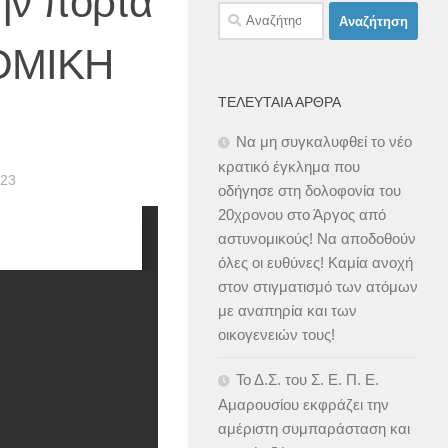
την πόρτα
Αναζήτηση
για:
ΤΟΜΙΚΗ
ΤΕΛΕΥΤΑΊΑ ΆΡΘΡΑ
Να μη συγκαλυφθεί το νέο
κρατικό έγκλημα που
23
οδήγησε στη δολοφονία του
20χρονου στο Άργος από
αστυνομικούς! Να αποδοθούν
όλες οι ευθύνες! Καμία ανοχή
στον στιγματισμό των ατόμων
με αναπηρία και των
οικογενειών τους!
Το Δ.Σ. του Σ. Ε. Π. Ε.
Αμαρουσίου εκφράζει την
αμέριστη συμπαράσταση και