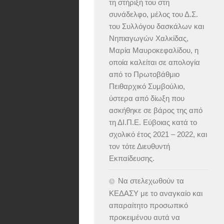
τη στήριξή του στη
συνάδελφο, μέλος του Δ.Σ.
του Συλλόγου δασκάλων και
Νηπιαγωγών Χαλκίδας,
Μαρία Μαυροκεφαλίδου, η
οποία καλείται σε απολογία
από το Πρωτοβάθμιο
Πειθαρχικό Συμβούλιο,
ύστερα από δίωξη που
ασκήθηκε σε βάρος της από
τη ΔΙ.Π.Ε. Εύβοιας κατά το
σχολικό έτος 2021 – 2022, και
τον τότε Διευθυντή
Εκπαίδευσης.
Να στελεχωθούν τα
ΚΕΔΑΣΥ με το αναγκαίο και
απαραίτητο προσωπικό
προκειμένου αυτά να