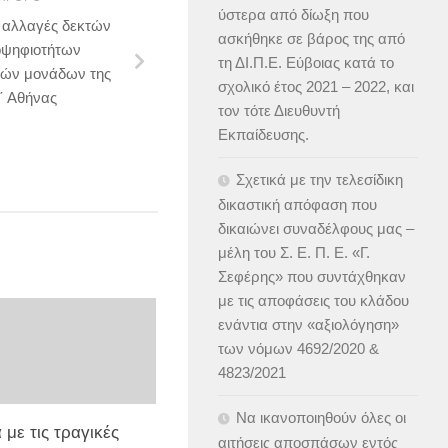
ύστερα από δίωξη που
ς αλλαγές δεκτών
ασκήθηκε σε βάρος της από
οψηφιοτήτων
τη ΔΙ.Π.Ε. Εύβοιας κατά το
κών μονάδων της
σχολικό έτος 2021 – 2022, και
Β΄ Αθήνας
τον τότε Διευθυντή
Εκπαίδευσης.
Σχετικά με την τελεσίδικη
δικαστική απόφαση που
δικαιώνει συναδέλφους μας –
μέλη του Σ. Ε. Π. Ε. «Γ.
Σεφέρης» που συντάχθηκαν
με τις αποφάσεις του κλάδου
ενάντια στην «αξιολόγηση»
των νόμων 4692/2020 &
4823/2021
Να ικανοποιηθούν όλες οι
 με τις τραγικές
αιτήσεις αποσπάσων εντός