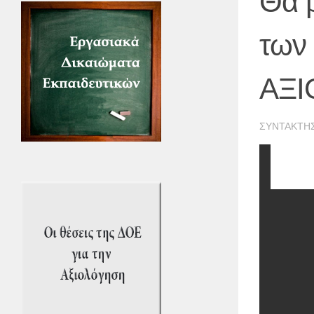
Θα β
των
ΑΞΙ
ΣΥΝΤΆΚΤΗ