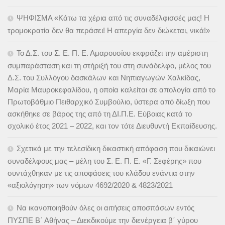
ΨΗΦΙΣΜΑ «Κάτω τα χέρια από τις συναδέλφισσές μας! Η
τρομοκρατία δεν θα περάσει! Η απεργία δεν διώκεται, νικά!»
Το Δ.Σ. του Σ. Ε. Π. Ε. Αμαρουσίου εκφράζει την αμέριστη
συμπαράσταση και τη στήριξή του στη συνάδελφο, μέλος του
Δ.Σ. του Συλλόγου δασκάλων και Νηπιαγωγών Χαλκίδας,
Μαρία Μαυροκεφαλίδου, η οποία καλείται σε απολογία από το
Πρωτοβάθμιο Πειθαρχικό Συμβούλιο, ύστερα από δίωξη που
ασκήθηκε σε βάρος της από τη ΔΙ.Π.Ε. Εύβοιας κατά το
σχολικό έτος 2021 – 2022, και τον τότε Διευθυντή Εκπαίδευσης.
Σχετικά με την τελεσίδικη δικαστική απόφαση που δικαιώνει
συναδέλφους μας – μέλη του Σ. Ε. Π. Ε. «Γ. Σεφέρης» που
συντάχθηκαν με τις αποφάσεις του κλάδου ενάντια στην
«αξιολόγηση» των νόμων 4692/2020 & 4823/2021
Να ικανοποιηθούν όλες οι αιτήσεις αποσπάσων εντός
ΠΥΣΠΕ Β΄ Αθήνας – Διεκδικούμε την διενέργεια β΄ γύρου