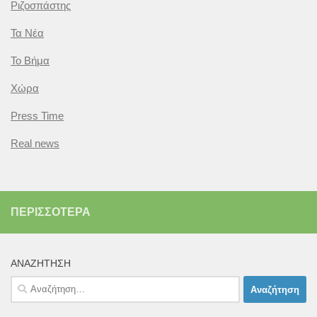
Ριζοσπάστης
Τα Νέα
Το Βήμα
Χώρα
Press Time
Real news
ΠΕΡΙΣΣΌΤΕΡΑ
ΑΝΑΖΉΤΗΣΗ
Αναζήτηση
για: