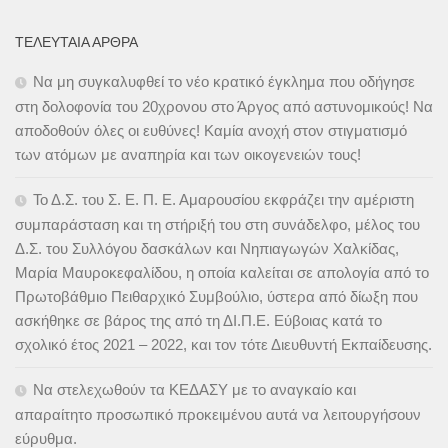
ΤΕΛΕΥΤΑΊΑ ΆΡΘΡΑ
Να μη συγκαλυφθεί το νέο κρατικό έγκλημα που οδήγησε
στη δολοφονία του 20χρονου στο Άργος από αστυνομικούς! Να
αποδοθούν όλες οι ευθύνες! Καμία ανοχή στον στιγματισμό
των ατόμων με αναπηρία και των οικογενειών τους!
Το Δ.Σ. του Σ. Ε. Π. Ε. Αμαρουσίου εκφράζει την αμέριστη
συμπαράσταση και τη στήριξή του στη συνάδελφο, μέλος του
Δ.Σ. του Συλλόγου δασκάλων και Νηπιαγωγών Χαλκίδας,
Μαρία Μαυροκεφαλίδου, η οποία καλείται σε απολογία από το
Πρωτοβάθμιο Πειθαρχικό Συμβούλιο, ύστερα από δίωξη που
ασκήθηκε σε βάρος της από τη ΔΙ.Π.Ε. Εύβοιας κατά το
σχολικό έτος 2021 – 2022, και τον τότε Διευθυντή Εκπαίδευσης.
Να στελεχωθούν τα ΚΕΔΑΣΥ με το αναγκαίο και
απαραίτητο προσωπικό προκειμένου αυτά να λειτουργήσουν
εύρυθμα.