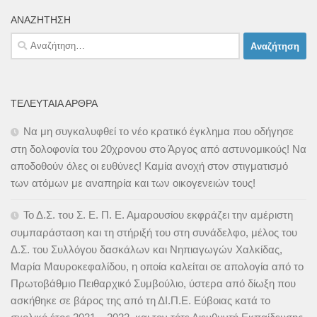
ΑΝΑΖΉΤΗΣΗ
Αναζήτηση
για:
ΤΕΛΕΥΤΑΊΑ ΆΡΘΡΑ
Να μη συγκαλυφθεί το νέο κρατικό έγκλημα που οδήγησε
στη δολοφονία του 20χρονου στο Άργος από αστυνομικούς! Να
αποδοθούν όλες οι ευθύνες! Καμία ανοχή στον στιγματισμό
των ατόμων με αναπηρία και των οικογενειών τους!
Το Δ.Σ. του Σ. Ε. Π. Ε. Αμαρουσίου εκφράζει την αμέριστη
συμπαράσταση και τη στήριξή του στη συνάδελφο, μέλος του
Δ.Σ. του Συλλόγου δασκάλων και Νηπιαγωγών Χαλκίδας,
Μαρία Μαυροκεφαλίδου, η οποία καλείται σε απολογία από το
Πρωτοβάθμιο Πειθαρχικό Συμβούλιο, ύστερα από δίωξη που
ασκήθηκε σε βάρος της από τη ΔΙ.Π.Ε. Εύβοιας κατά το