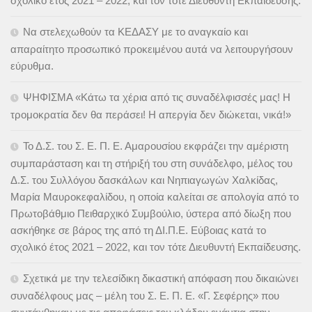
σχολικό έτος 2021 – 2022, και τον τότε Διευθυντή Εκπαίδευσης.
Να στελεχωθούν τα ΚΕΔΑΣΥ με το αναγκαίο και
απαραίτητο προσωπικό προκειμένου αυτά να λειτουργήσουν
εύρυθμα.
ΨΗΦΙΣΜΑ «Κάτω τα χέρια από τις συναδέλφισσές μας! Η
τρομοκρατία δεν θα περάσει! Η απεργία δεν διώκεται, νικά!»
Το Δ.Σ. του Σ. Ε. Π. Ε. Αμαρουσίου εκφράζει την αμέριστη
συμπαράσταση και τη στήριξή του στη συνάδελφο, μέλος του
Δ.Σ. του Συλλόγου δασκάλων και Νηπιαγωγών Χαλκίδας,
Μαρία Μαυροκεφαλίδου, η οποία καλείται σε απολογία από το
Πρωτοβάθμιο Πειθαρχικό Συμβούλιο, ύστερα από δίωξη που
ασκήθηκε σε βάρος της από τη ΔΙ.Π.Ε. Εύβοιας κατά το
σχολικό έτος 2021 – 2022, και τον τότε Διευθυντή Εκπαίδευσης.
Σχετικά με την τελεσίδικη δικαστική απόφαση που δικαιώνει
συναδέλφους μας – μέλη του Σ. Ε. Π. Ε. «Γ. Σεφέρης» που