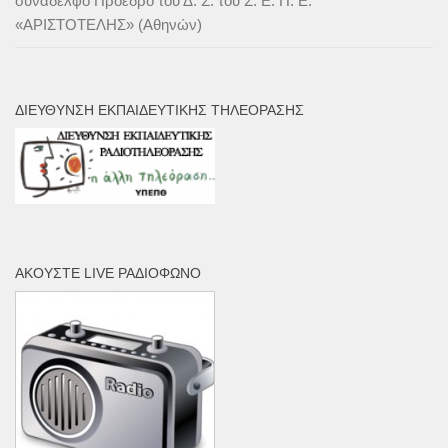
συνάδελφο Πρόεδρο του Δ. Σ. του Σ. Ε. Π. Ε.
«ΑΡΙΣΤΟΤΕΛΗΣ» (Αθηνών)
ΔΙΕΎΘΥΝΣΗ ΕΚΠΑΙΔΕΥΤΙΚΉΣ ΤΗΛΕΌΡΑΣΗΣ
ΑΚΟΎΣΤΕ LIVE ΡΑΔΙΌΦΩΝΟ