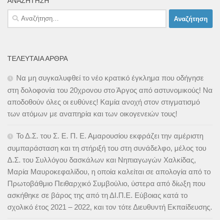
ΑΝΑΖΉΤΗΣΗ
Αναζήτηση
για:
ΤΕΛΕΥΤΑΊΑ ΆΡΘΡΑ
Να μη συγκαλυφθεί το νέο κρατικό έγκλημα που οδήγησε
στη δολοφονία του 20χρονου στο Άργος από αστυνομικούς! Να
αποδοθούν όλες οι ευθύνες! Καμία ανοχή στον στιγματισμό
των ατόμων με αναπηρία και των οικογενειών τους!
Το Δ.Σ. του Σ. Ε. Π. Ε. Αμαρουσίου εκφράζει την αμέριστη
συμπαράσταση και τη στήριξή του στη συνάδελφο, μέλος του
Δ.Σ. του Συλλόγου δασκάλων και Νηπιαγωγών Χαλκίδας,
Μαρία Μαυροκεφαλίδου, η οποία καλείται σε απολογία από το
Πρωτοβάθμιο Πειθαρχικό Συμβούλιο, ύστερα από δίωξη που
ασκήθηκε σε βάρος της από τη ΔΙ.Π.Ε. Εύβοιας κατά το
σχολικό έτος 2021 – 2022, και τον τότε Διευθυντή Εκπαίδευσης.