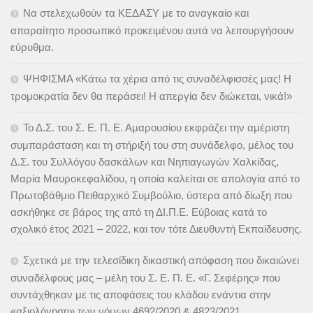
Να στελεχωθούν τα ΚΕΔΑΣΥ με το αναγκαίο και
απαραίτητο προσωπικό προκειμένου αυτά να λειτουργήσουν
εύρυθμα.
ΨΗΦΙΣΜΑ «Κάτω τα χέρια από τις συναδέλφισσές μας! Η
τρομοκρατία δεν θα περάσει! Η απεργία δεν διώκεται, νικά!»
Το Δ.Σ. του Σ. Ε. Π. Ε. Αμαρουσίου εκφράζει την αμέριστη
συμπαράσταση και τη στήριξή του στη συνάδελφο, μέλος του
Δ.Σ. του Συλλόγου δασκάλων και Νηπιαγωγών Χαλκίδας,
Μαρία Μαυροκεφαλίδου, η οποία καλείται σε απολογία από το
Πρωτοβάθμιο Πειθαρχικό Συμβούλιο, ύστερα από δίωξη που
ασκήθηκε σε βάρος της από τη ΔΙ.Π.Ε. Εύβοιας κατά το
σχολικό έτος 2021 – 2022, και τον τότε Διευθυντή Εκπαίδευσης.
Σχετικά με την τελεσίδικη δικαστική απόφαση που δικαιώνει
συναδέλφους μας – μέλη του Σ. Ε. Π. Ε. «Γ. Σεφέρης» που
συντάχθηκαν με τις αποφάσεις του κλάδου ενάντια στην
«αξιολόγηση» των νόμων 4692/2020 & 4823/2021