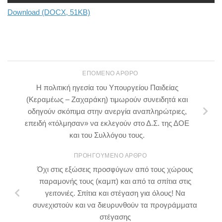
Download (DOCX, 51KB)
ΕΠΌΜΕΝΟ ΆΡΘΡΟ
Η πολιτική ηγεσία του Υπουργείου Παιδείας
(Κεραμέως – Ζαχαράκη) τιμωρούν συνειδητά και
οδηγούν σκόπιμα στην ανεργία αναπληρώτριες,
επειδή «τόλμησαν» να εκλεγούν στο Δ.Σ. της ΔΟΕ
και του Συλλόγου τους.
ΠΡΟΗΓΟΎΜΕΝΟ ΆΡΘΡΟ
Όχι στις εξώσεις προσφύγων από τους χώρους
παραμονής τους (καμπ) και από τα σπίτια στις
γειτονιές. Σπίτια και στέγαση για όλους! Να
συνεχιστούν και να διευρυνθούν τα προγράμματα
στέγασης