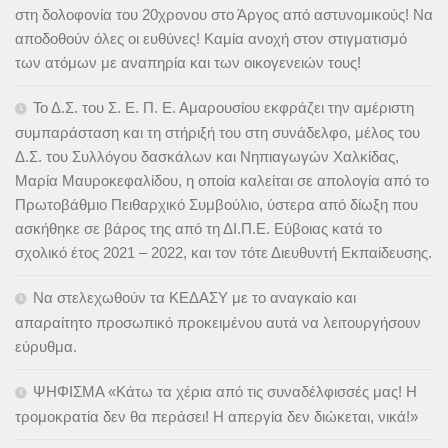
στη δολοφονία του 20χρονου στο Άργος από αστυνομικούς! Να
αποδοθούν όλες οι ευθύνες! Καμία ανοχή στον στιγματισμό
των ατόμων με αναπηρία και των οικογενειών τους!
Το Δ.Σ. του Σ. Ε. Π. Ε. Αμαρουσίου εκφράζει την αμέριστη
συμπαράσταση και τη στήριξή του στη συνάδελφο, μέλος του
Δ.Σ. του Συλλόγου δασκάλων και Νηπιαγωγών Χαλκίδας,
Μαρία Μαυροκεφαλίδου, η οποία καλείται σε απολογία από το
Πρωτοβάθμιο Πειθαρχικό Συμβούλιο, ύστερα από δίωξη που
ασκήθηκε σε βάρος της από τη ΔΙ.Π.Ε. Εύβοιας κατά το
σχολικό έτος 2021 – 2022, και τον τότε Διευθυντή Εκπαίδευσης.
Να στελεχωθούν τα ΚΕΔΑΣΥ με το αναγκαίο και
απαραίτητο προσωπικό προκειμένου αυτά να λειτουργήσουν
εύρυθμα.
ΨΗΦΙΣΜΑ «Κάτω τα χέρια από τις συναδέλφισσές μας! Η
τρομοκρατία δεν θα περάσει! Η απεργία δεν διώκεται, νικά!»