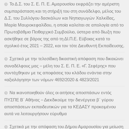
Το Δ.Σ. του Σ. Ε. Π. Ε. Αμαρουσίου εκφράζει την αμέριστη
συμπαράσταση και τη στήριξή του στη συνάδελφο, μέλος του
Δ.Σ. του Συλλόγου δασκάλων και Νηπιαγωγών Χαλκίδας,
Μαρία Μαυροκεφαλίδου, η οποία καλείται σε απολογία από το
Πρωτοβάθμιο Πειθαρχικό Συμβούλιο, ύστερα από δίωξη που
ασκήθηκε σε βάρος της από τη ΔΙ.Π.Ε. Εύβοιας κατά το
σχολικό έτος 2021 – 2022, και τον τότε Διευθυντή Εκπαίδευσης.
Σχετικά με την τελεσίδικη δικαστική απόφαση που δικαιώνει
συναδέλφους μας – μέλη του Σ. Ε. Π. Ε. «Γ. Σεφέρης» που
συντάχθηκαν με τις αποφάσεις του κλάδου ενάντια στην
«αξιολόγηση» των νόμων 4692/2020 & 4823/2021
Να ικανοποιηθούν όλες οι αιτήσεις αποσπάσων εντός
ΠΥΣΠΕ Β΄ Αθήνας – Διεκδικούμε την διενέργεια β΄ γύρου
αποσπάσεων εκπαιδευτικών για τα ΚΕΔΑΣΥ προκειμένου
αυτά να λειτουργήσουν εύρυθμα
Σχετικά με την απόφαση του Δήμου Αμαρουσίου για μείωση