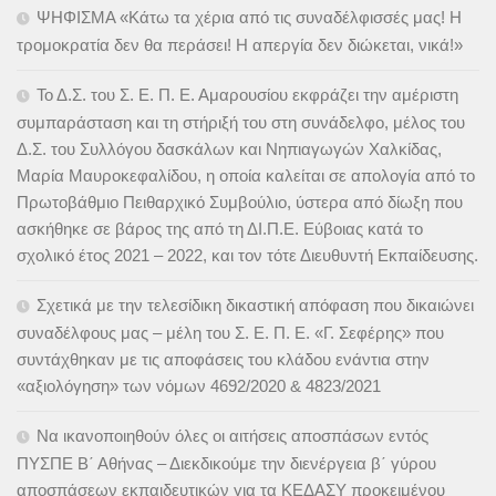
ΨΗΦΙΣΜΑ «Κάτω τα χέρια από τις συναδέλφισσές μας! Η
τρομοκρατία δεν θα περάσει! Η απεργία δεν διώκεται, νικά!»
Το Δ.Σ. του Σ. Ε. Π. Ε. Αμαρουσίου εκφράζει την αμέριστη
συμπαράσταση και τη στήριξή του στη συνάδελφο, μέλος του
Δ.Σ. του Συλλόγου δασκάλων και Νηπιαγωγών Χαλκίδας,
Μαρία Μαυροκεφαλίδου, η οποία καλείται σε απολογία από το
Πρωτοβάθμιο Πειθαρχικό Συμβούλιο, ύστερα από δίωξη που
ασκήθηκε σε βάρος της από τη ΔΙ.Π.Ε. Εύβοιας κατά το
σχολικό έτος 2021 – 2022, και τον τότε Διευθυντή Εκπαίδευσης.
Σχετικά με την τελεσίδικη δικαστική απόφαση που δικαιώνει
συναδέλφους μας – μέλη του Σ. Ε. Π. Ε. «Γ. Σεφέρης» που
συντάχθηκαν με τις αποφάσεις του κλάδου ενάντια στην
«αξιολόγηση» των νόμων 4692/2020 & 4823/2021
Να ικανοποιηθούν όλες οι αιτήσεις αποσπάσων εντός
ΠΥΣΠΕ Β΄ Αθήνας – Διεκδικούμε την διενέργεια β΄ γύρου
αποσπάσεων εκπαιδευτικών για τα ΚΕΔΑΣΥ προκειμένου