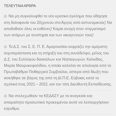
ΤΕΛΕΥΤΑΊΑ ΆΡΘΡΑ
Να μη συγκαλυφθεί το νέο κρατικό έγκλημα που οδήγησε
στη δολοφονία του 20χρονου στο Άργος από αστυνομικούς! Να
αποδοθούν όλες οι ευθύνες! Καμία ανοχή στον στιγματισμό
των ατόμων με αναπηρία και των οικογενειών τους!
Το Δ.Σ. του Σ. Ε. Π. Ε. Αμαρουσίου εκφράζει την αμέριστη
συμπαράσταση και τη στήριξή του στη συνάδελφο, μέλος του
Δ.Σ. του Συλλόγου δασκάλων και Νηπιαγωγών Χαλκίδας,
Μαρία Μαυροκεφαλίδου, η οποία καλείται σε απολογία από το
Πρωτοβάθμιο Πειθαρχικό Συμβούλιο, ύστερα από δίωξη που
ασκήθηκε σε βάρος της από τη ΔΙ.Π.Ε. Εύβοιας κατά το
σχολικό έτος 2021 – 2022, και τον τότε Διευθυντή Εκπαίδευσης.
Να στελεχωθούν τα ΚΕΔΑΣΥ με το αναγκαίο και
απαραίτητο προσωπικό προκειμένου αυτά να λειτουργήσουν
εύρυθμα.