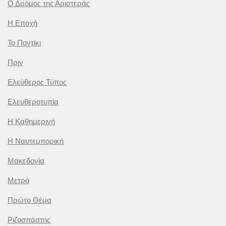
Ο Δρόμος της Αριστεράς
Η Εποχή
Το Ποντίκι
Πριν
Ελεύθερος Τύπος
Ελευθεροτυπία
Η Καθημερινή
Η Ναυτεμπορική
Μακεδονία
Μετρό
Πρώτο Θέμα
Ριζοσπάστης