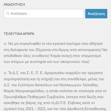
ΑΝΑΖΉΤΗΣΗ
Αναζήτηση
για:
ΤΕΛΕΥΤΑΊΑ ΆΡΘΡΑ
Να μη συγκαλυφθεί το νέο κρατικό έγκλημα που οδήγησε
στη δολοφονία του 20χρονου στο Άργος από αστυνομικούς! Να
αποδοθούν όλες οι ευθύνες! Καμία ανοχή στον στιγματισμό
των ατόμων με αναπηρία και των οικογενειών τους!
Το Δ.Σ. του Σ. Ε. Π. Ε. Αμαρουσίου εκφράζει την αμέριστη
συμπαράσταση και τη στήριξή του στη συνάδελφο, μέλος του
Δ.Σ. του Συλλόγου δασκάλων και Νηπιαγωγών Χαλκίδας,
Μαρία Μαυροκεφαλίδου, η οποία καλείται σε απολογία από το
Πρωτοβάθμιο Πειθαρχικό Συμβούλιο, ύστερα από δίωξη που
ασκήθηκε σε βάρος της από τη ΔΙ.Π.Ε. Εύβοιας κατά το
σχολικό έτος 2021 – 2022, και τον τότε Διευθυντή Εκπαίδευσης.