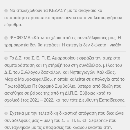
Να στελεχωθούν τα ΚΕΔΑΣΥ με το αναγκαίο και
απαραίτητο προσωπικό προκειμένου αυτά να λειτουργήσουν
εύρυθμα.
ΨΗΦΙΣΜΑ «Κάτω τα χέρια από τις συναδέλφισσές μας! Η
τρομοκρατία δεν θα περάσει! Η απεργία δεν διώκεται, νικά!»
Το Δ.Σ. του Σ. Ε. Π. Ε. Αμαρουσίου εκφράζει την αμέριστη
συμπαράσταση και τη στήριξή του στη συνάδελφο, μέλος του
Δ.Σ. του Συλλόγου δασκάλων και Νηπιαγωγών Χαλκίδας,
Μαρία Μαυροκεφαλίδου, η οποία καλείται σε απολογία από το
Πρωτοβάθμιο Πειθαρχικό Συμβούλιο, ύστερα από δίωξη που
ασκήθηκε σε βάρος της από τη ΔΙ.Π.Ε. Εύβοιας κατά το
σχολικό έτος 2021 – 2022, και τον τότε Διευθυντή Εκπαίδευσης.
Σχετικά με την τελεσίδικη δικαστική απόφαση που δικαιώνει
συναδέλφους μας – μέλη του Σ. Ε. Π. Ε. «Γ. Σεφέρης» που
συντάχθηκαν με τις αποφάσεις του κλάδου ενάντια στην