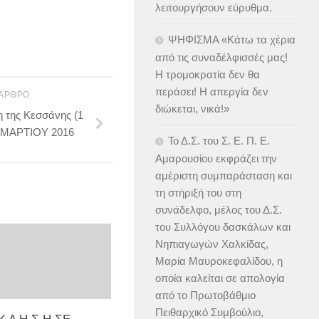
λειτουργήσουν εύρυθμα.
ΨΗΦΙΣΜΑ «Κάτω τα χέρια
από τις συναδέλφισσές μας!
Η τρομοκρατία δεν θα
περάσει! Η απεργία δεν
 ΆΡΘΡΟ
διώκεται, νικά!»
η της Κεσσάνης (1
 ΜΑΡΤΙΟΥ 2016
Το Δ.Σ. του Σ. Ε. Π. Ε.
Αμαρουσίου εκφράζει την
αμέριστη συμπαράσταση και
τη στήριξή του στη
συνάδελφο, μέλος του Δ.Σ.
του Συλλόγου δασκάλων και
Νηπιαγωγών Χαλκίδας,
Μαρία Μαυροκεφαλίδου, η
οποία καλείται σε απολογία
από το Πρωτοβάθμιο
Πειθαρχικό Συμβούλιο,