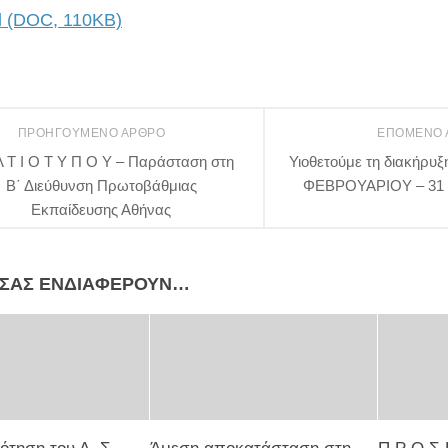
 (DOC, 110KB)
ΠΡΟΗΓΟΎΜΕΝΟ ΆΡΘΡΟ
ΕΠΌΜΕΝΟ
Λ Τ Ι Ο Τ Υ Π Ο Υ – Παράσταση στη
Υιοθετούμε τη διακήρυξ
Β΄ Διεύθυνση Πρωτοβάθμιας
ΦΕΒΡΟΥΑΡΙΟΥ – 31
Εκπαίδευσης Αθήνας
 ΣΑΣ ΕΝΔΙΑΦΈΡΟΥΝ…