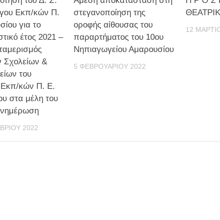
τηση του Δ. Σ.
Άμεση αποκατάσταση στη
Π Ρ Ο Σ 
γου Εκπ/κών Π.
στεγανοποίηση της
ΘΕΑΤΡΙ
σίου για το
οροφής αίθουσας του
12 ΜΑΡΤΊ
στικό έτος 2021 –
παραρτήματος του 10ου
ταμερισμός
Νηπιαγωγείου Αμαρουσίου
ν Σχολείων &
5 ΦΕΒΡΟΥΑΡΊΟΥ 2022
είων του
Εκπ/κών Π. Ε.
υ στα μέλη του
 ενημέρωση
ΒΡΊΟΥ 2022