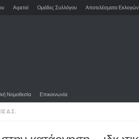
ου
Αιρετοί
Ομάδες Συλλόγου
Αποτελέσματα Εκλογών
/κή Νομοθεσία
Επικοινωνία
Σ Δ.Σ.