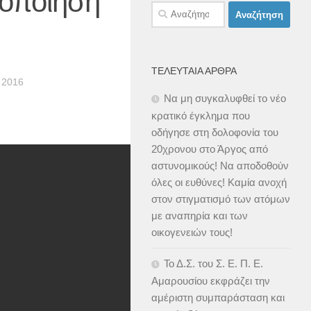
κοποίηση
Αναζήτηση
για:
ΤΕΛΕΥΤΑΊΑ ΆΡΘΡΑ
 2016
Να μη συγκαλυφθεί το νέο
κρατικό έγκλημα που
οδήγησε στη δολοφονία του
20χρονου στο Άργος από
αστυνομικούς! Να αποδοθούν
όλες οι ευθύνες! Καμία ανοχή
στον στιγματισμό των ατόμων
με αναπηρία και των
οικογενειών τους!
Το Δ.Σ. του Σ. Ε. Π. Ε.
Αμαρουσίου εκφράζει την
αμέριστη συμπαράσταση και