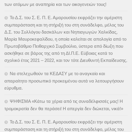
των ατόμων με αναπηρία και των οικογενειών τους!
Το Δ.Σ. του Σ. Ε. Π. Ε. Αμαρουσίου εκφράζει την αμέριστη
συμπαράσταση και τη στήριξή του στη συνάδελφο, μέλος του
Δ.Σ. του Συλλόγου δασκάλων και Νηπιαγωγών Χαλκίδας,
Μαρία Μαυροκεφαλίδου, η οποία καλείται σε απολογία από το
Πρωτοβάθμιο Πειθαρχικό Συμβούλιο, ύστερα από δίωξη που
ασκήθηκε σε βάρος της από τη ΔΙ.Π.Ε. Εύβοιας κατά το
σχολικό έτος 2021 – 2022, και τον τότε Διευθυντή Εκπαίδευσης.
Να στελεχωθούν τα ΚΕΔΑΣΥ με το αναγκαίο και
απαραίτητο προσωπικό προκειμένου αυτά να λειτουργήσουν
εύρυθμα.
ΨΗΦΙΣΜΑ «Κάτω τα χέρια από τις συναδέλφισσές μας! Η
τρομοκρατία δεν θα περάσει! Η απεργία δεν διώκεται, νικά!»
Το Δ.Σ. του Σ. Ε. Π. Ε. Αμαρουσίου εκφράζει την αμέριστη
συμπαράσταση και τη στήριξή του στη συνάδελφο, μέλος του