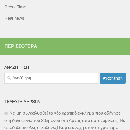
Press Time
Real news
ΠΕΡΙΣΣΌΤΕΡΑ
ΑΝΑΖΉΤΗΣΗ
Αναζήτηση
για:
ΤΕΛΕΥΤΑΊΑ ΆΡΘΡΑ
Να μη συγκαλυφθεί το νέο κρατικό έγκλημα που οδήγησε
στη δολοφονία του 20χρονου στο Άργος από αστυνομικούς! Να
αποδοθούν όλες οι ευθύνες! Καμία ανοχή στον στιγματισμό