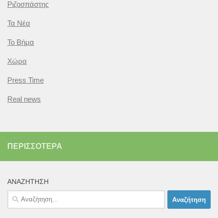
Ριζοσπάστης
Τα Νέα
Το Βήμα
Χώρα
Press Time
Real news
ΠΕΡΙΣΣΌΤΕΡΑ
ΑΝΑΖΉΤΗΣΗ
Αναζήτηση
για: