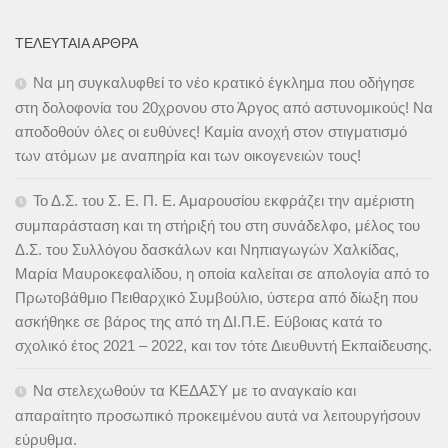
ΤΕΛΕΥΤΑΊΑ ΆΡΘΡΑ
Να μη συγκαλυφθεί το νέο κρατικό έγκλημα που οδήγησε
στη δολοφονία του 20χρονου στο Άργος από αστυνομικούς! Να
αποδοθούν όλες οι ευθύνες! Καμία ανοχή στον στιγματισμό
των ατόμων με αναπηρία και των οικογενειών τους!
Το Δ.Σ. του Σ. Ε. Π. Ε. Αμαρουσίου εκφράζει την αμέριστη
συμπαράσταση και τη στήριξή του στη συνάδελφο, μέλος του
Δ.Σ. του Συλλόγου δασκάλων και Νηπιαγωγών Χαλκίδας,
Μαρία Μαυροκεφαλίδου, η οποία καλείται σε απολογία από το
Πρωτοβάθμιο Πειθαρχικό Συμβούλιο, ύστερα από δίωξη που
ασκήθηκε σε βάρος της από τη ΔΙ.Π.Ε. Εύβοιας κατά το
σχολικό έτος 2021 – 2022, και τον τότε Διευθυντή Εκπαίδευσης.
Να στελεχωθούν τα ΚΕΔΑΣΥ με το αναγκαίο και
απαραίτητο προσωπικό προκειμένου αυτά να λειτουργήσουν
εύρυθμα.