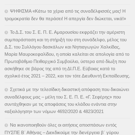
ΨΗΦΙΣΜΑ «Κάτω τα χέρια από τις συναδέλφισσές μας! Η
τρομοκρατία δεν θα περάσει! Η απεργία δεν διώκεται, νικά!»
Το Δ.Σ. του Σ. Ε. Π. Ε. Αμαρουσίου εκφράζει την αμέριστη
συμπαράσταση και τη στήριξή του στη συνάδελφο, μέλος του
Δ.Σ. του Συλλόγου δασκάλων και Νηπιαγωγών Χαλκίδας,
Μαρία Μαυροκεφαλίδου, η οποία καλείται σε απολογία από το
Πρωτοβάθμιο Πειθαρχικό Συμβούλιο, ύστερα από δίωξη που
ασκήθηκε σε βάρος της από τη ΔΙ.Π.Ε. Εύβοιας κατά το
σχολικό έτος 2021 – 2022, και τον τότε Διευθυντή Εκπαίδευσης.
Σχετικά με την τελεσίδικη δικαστική απόφαση που δικαιώνει
συναδέλφους μας – μέλη του Σ. Ε. Π. Ε. «Γ. Σεφέρης» που
συντάχθηκαν με τις αποφάσεις του κλάδου ενάντια στην
«αξιολόγηση» των νόμων 4692/2020 & 4823/2021
Να ικανοποιηθούν όλες οι αιτήσεις αποσπάσων εντός
ΠΥΣΠΕ Β΄ Αθήνας – Διεκδικούμε την διενέργεια β΄ γύρου