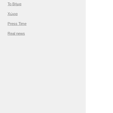
Το Βήμα
Χώρα
Press Time
Real news