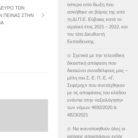
ύστερα από δίωξη που
ΛΕΥΡΟ ΤΩΝ
ασκήθηκε σε βάρος της από
Ν ΠΕΙΝΑΣ ΣΤΗΝ
τη ΔΙ.Π.Ε. Εύβοιας κατά το
ΙΑ
σχολικό έτος 2021 – 2022, και
τον τότε Διευθυντή
Εκπαίδευσης.
Σχετικά με την τελεσίδικη
δικαστική απόφαση που
δικαιώνει συναδέλφους μας –
μέλη του Σ. Ε. Π. Ε. «Γ.
Σεφέρης» που συντάχθηκαν
με τις αποφάσεις του κλάδου
ενάντια στην «αξιολόγηση»
των νόμων 4692/2020 &
4823/2021
Να ικανοποιηθούν όλες οι
αιτήσεις αποσπάσων εντός