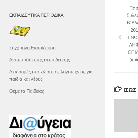
Παρ
Συλλό
ΕΚΠΑΙΔΕΥΤΙΚΆ ΠΕΡΙΟΔΙΚΆ
Β΄Δ/ν
201
ΓΝΩ
ΛΗΦ
Σύγχρονη Εκπαίδευση
ΕΠΙ
(κρ
Αντιτετράδια της εκπαίδευσης
Διαδρομές στο χώρο της λογοτεχνίας για
παιδιά και νέους
ΊΣΩΣ
Θέματα Παιδείας