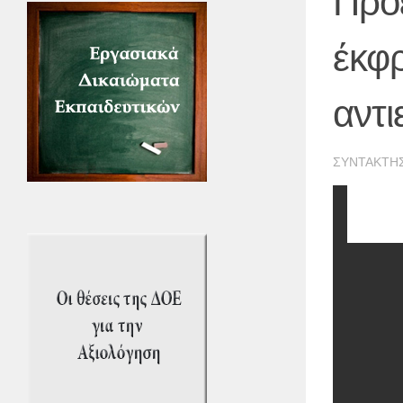
Προε
έκφ
αντι
ΣΥΝΤΆΚΤΗ