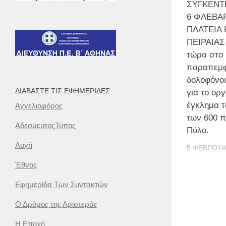
ΣΥΓΚΕΝΤ
6 ΦΛΕΒΑΡ
ΠΛΑΤΕΙΑ 
ΠΕΙΡΑΙΑΣ 
τώρα στο 
παραπεμφ
δολοφόνοι
ΔΙΑΒΆΣΤΕ ΤΙΣ ΕΦΗΜΕΡΊΔΕΣ
για το ορ
έγκλημα τ
Αγγελιοφόρος
των 600 
ΑδέσμευτοςΤύπος
Πύλο.
Αυγή
5 ΦΕΒΡΟΥΑ
Έθνος
Εφημερίδα Των Συντακτών
Ο Δρόμος της Αριστεράς
Η Εποχή