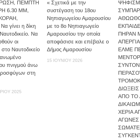
ΡΩΣΗ, ΠΕΜΠΤΗ
« Σχετικά με την
ΨΗΦΙΣΜ
Η 6.30 ΜΜ,
συστέγαση του 18ου
ΣΥΜΠΑΡ
ΚΟΡΑΗ,
Νηπιαγωγείου Αμαρουσίου
ΑΘΩΩΘΟ
Να γίνει η δίκη
με το 8ο Νηπιαγωγείο
ΕΚΠΑΙΔΕ
Ναυτοδικείο. Να
Αμαρουσίου την οποία
ΠΗΡΑΝ 
θούν οι
αποφάσισε και επέβαλε ο
ΑΠΕΡΓΙ
 στο Ναυτοδικείο
Δήμος Αμαρουσίου
ΕΛΜΕ ΠΕ
γανωμένο
ΜΕΝΤΟΡ
15 ΙΟΥΝΊΟΥ 2026
ου πνιγμού άνω
ΣΥΝΤΟΝΙ
προσφύγων στη
ΠΕΡΑΣΟ
ΤΡΟΜΟΚΡ
ΔΙΩΞΕΙΣ
ΡΊΟΥ 2025
ΑΠΟ ΤΟ 
ΔΙΚΑΙΩΜ
ΧΕΡΙΑ Α
ΑΓΩΝΕΣ 
ΣΩΜΑΤΕ
ΣΥΓΚΕΝ