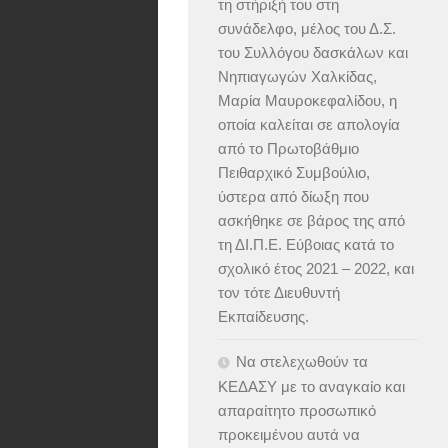
τη στήριξή του στη
συνάδελφο, μέλος του Δ.Σ.
του Συλλόγου δασκάλων και
Νηπιαγωγών Χαλκίδας,
Μαρία Μαυροκεφαλίδου, η
οποία καλείται σε απολογία
από το Πρωτοβάθμιο
Πειθαρχικό Συμβούλιο,
ύστερα από δίωξη που
ασκήθηκε σε βάρος της από
τη ΔΙ.Π.Ε. Εύβοιας κατά το
σχολικό έτος 2021 – 2022, και
τον τότε Διευθυντή
Εκπαίδευσης.
Να στελεχωθούν τα
ΚΕΔΑΣΥ με το αναγκαίο και
απαραίτητο προσωπικό
προκειμένου αυτά να