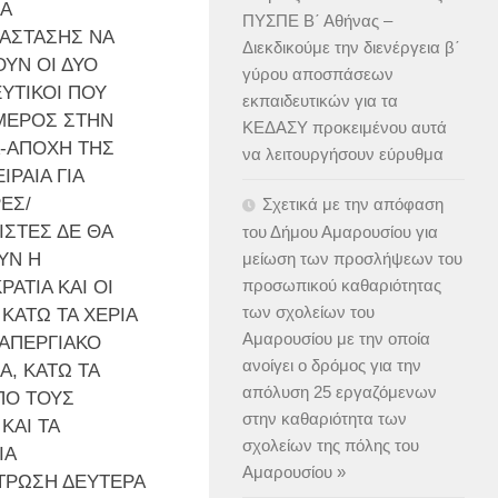
Α
ΠΥΣΠΕ Β΄ Αθήνας –
ΑΣΤΑΣΗΣ ΝΑ
Διεκδικούμε την διενέργεια β΄
ΥΝ ΟΙ ΔΥΟ
γύρου αποσπάσεων
ΥΤΙΚΟΙ ΠΟΥ
εκπαιδευτικών για τα
ΜΕΡΟΣ ΣΤΗΝ
ΚΕΔΑΣΥ προκειμένου αυτά
Α-ΑΠΟΧΗ ΤΗΣ
να λειτουργήσουν εύρυθμα
ΙΡΑΙΑ ΓΙΑ
ΕΣ/
Σχετικά με την απόφαση
ΣΤΕΣ ΔΕ ΘΑ
του Δήμου Αμαρουσίου για
μείωση των προσλήψεων του
ΥΝ Η
προσωπικού καθαριότητας
ΑΤΙΑ ΚΑΙ ΟΙ
των σχολείων του
 ΚΑΤΩ ΤΑ ΧΕΡΙΑ
Αμαρουσίου με την οποία
ΑΠΕΡΓΙΑΚΟ
ανοίγει ο δρόμος για την
Α, ΚΑΤΩ ΤΑ
απόλυση 25 εργαζόμενων
ΠΟ ΤΟΥΣ
στην καθαριότητα των
ΚΑΙ ΤΑ
σχολείων της πόλης του
ΙΑ
Αμαρουσίου »
ΤΡΩΣΗ ΔΕΥΤΕΡΑ