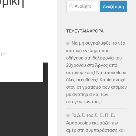
σμική
Αναζήτηση
για:
ΤΕΛΕΥΤΑΊΑ ΆΡΘΡΑ
Να μη συγκαλυφθεί το νέο
κρατικό έγκλημα που
017
οδήγησε στη δολοφονία του
20χρονου στο Άργος από
αστυνομικούς! Να αποδοθούν
όλες οι ευθύνες! Καμία ανοχή
στον στιγματισμό των ατόμων
με αναπηρία και των
οικογενειών τους!
Το Δ.Σ. του Σ. Ε. Π. Ε.
Αμαρουσίου εκφράζει την
αμέριστη συμπαράσταση και