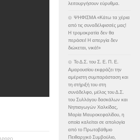
λειτουργήσουν εύρυθμα.
ΨΗΦΙΣΜΑ «Κάτω τα χέρια
από τις συναδέλφισσές μας!
Η τρομοκρατία δεν θα
περάσει! Η απεργία δεν
διώκεται, νικά!»
Το Δ.Σ. του Σ. Ε. Π. Ε.
Αμαρουσίου εκφράζει την
αμέριστη συμπαράσταση και
τη στήριξή του στη
συνάδελφο, μέλος του Δ.Σ.
του Συλλόγου δασκάλων και
Νηπιαγωγών Χαλκίδας,
Μαρία Μαυροκεφαλίδου, η
οποία καλείται σε απολογία
από το Πρωτοβάθμιο
Πειθαρχικό Συμβούλιο,
 ΆΡΘΡΟ