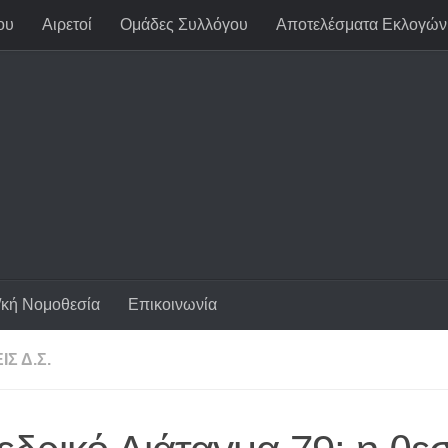
ου
Αιρετοί
Ομάδες Συλλόγου
Αποτελέσματα Εκλογών
/κή Νομοθεσία
Επικοινωνία
Σ Δ.Σ.