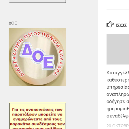
ΔΟΕ
ΊΣΩΣ
Καταγγέλ
καθυστερ
υπηρεσία
αναπληρω
οδήγησε σ
ημερομισθ
συναδέλφ
20 ΟΚΤΩΒΡ