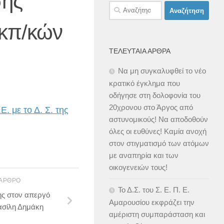
σης
Αναζήτηση
για:
κπ/κών
ΤΕΛΕΥΤΑΊΑ ΆΡΘΡΑ
Να μη συγκαλυφθεί το νέο
κρατικό έγκλημα που
οδήγησε στη δολοφονία του
20χρονου στο Άργος από
. με το Δ. Σ. της
αστυνομικούς! Να αποδοθούν
όλες οι ευθύνες! Καμία ανοχή
στον στιγματισμό των ατόμων
με αναπηρία και των
οικογενειών τους!
 ΆΡΘΡΟ
Το Δ.Σ. του Σ. Ε. Π. Ε.
ς στον απεργό
Αμαρουσίου εκφράζει την
Βασίλη Δημάκη
αμέριστη συμπαράσταση και