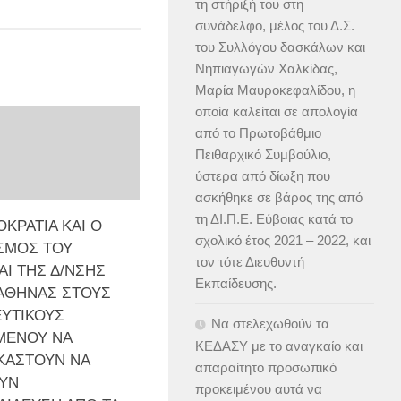
τη στήριξή του στη
συνάδελφο, μέλος του Δ.Σ.
του Συλλόγου δασκάλων και
Νηπιαγωγών Χαλκίδας,
Μαρία Μαυροκεφαλίδου, η
οποία καλείται σε απολογία
από το Πρωτοβάθμιο
Πειθαρχικό Συμβούλιο,
ύστερα από δίωξη που
ασκήθηκε σε βάρος της από
τη ΔΙ.Π.Ε. Εύβοιας κατά το
ΚΡΑΤΙΑ KAI Ο
σχολικό έτος 2021 – 2022, και
ΣΜΟΣ ΤΟΥ
τον τότε Διευθυντή
ΑΙ ΤΗΣ Δ/ΝΣΗΣ
Εκπαίδευσης.
΄ ΑΘΗΝΑΣ ΣΤΟΥΣ
ΕΥΤΙΚΟΥΣ
Να στελεχωθούν τα
ΜΕΝΟΥ ΝΑ
ΚΕΔΑΣΥ με το αναγκαίο και
ΚΑΣΤΟΥΝ ΝΑ
απαραίτητο προσωπικό
ΥΝ
προκειμένου αυτά να