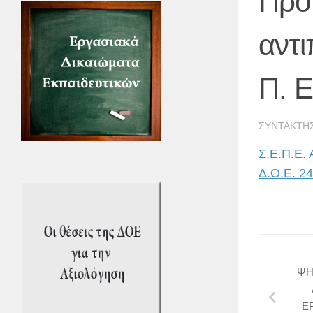
Πρό
αντ
Π. Ε
ΣΥΝΤΆΚΤΗ
Σ.Ε.Π.Ε. 
Δ.Ο.Ε. 24
ΨΗ
Ε