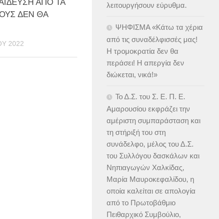
ΑΙΔΕΥΣΗ ΑΠΟ ΤΑ
λειτουργήσουν εύρυθμα.
ΤΟΥΣ ΔΕΝ ΘΑ
Ι
ΨΗΦΙΣΜΑ «Κάτω τα χέρια
από τις συναδέλφισσές μας!
ΟΥ 2022
Η τρομοκρατία δεν θα
περάσει! Η απεργία δεν
διώκεται, νικά!»
Το Δ.Σ. του Σ. Ε. Π. Ε.
Αμαρουσίου εκφράζει την
αμέριστη συμπαράσταση και
τη στήριξή του στη
συνάδελφο, μέλος του Δ.Σ.
του Συλλόγου δασκάλων και
Νηπιαγωγών Χαλκίδας,
Μαρία Μαυροκεφαλίδου, η
οποία καλείται σε απολογία
από το Πρωτοβάθμιο
Πειθαρχικό Συμβούλιο,