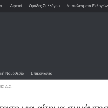
ου
Αιρετοί
Ομάδες Συλλόγου
Αποτελέσματα Εκλογών
/κή Νομοθεσία
Επικοινωνία
Σ Δ.Σ.