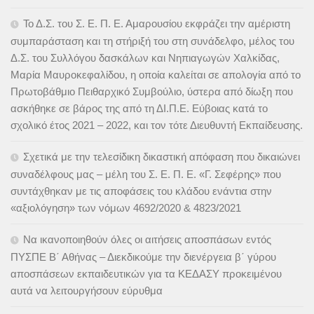
Το Δ.Σ. του Σ. Ε. Π. Ε. Αμαρουσίου εκφράζει την αμέριστη
συμπαράσταση και τη στήριξή του στη συνάδελφο, μέλος του
Δ.Σ. του Συλλόγου δασκάλων και Νηπιαγωγών Χαλκίδας,
Μαρία Μαυροκεφαλίδου, η οποία καλείται σε απολογία από το
Πρωτοβάθμιο Πειθαρχικό Συμβούλιο, ύστερα από δίωξη που
ασκήθηκε σε βάρος της από τη ΔΙ.Π.Ε. Εύβοιας κατά το
σχολικό έτος 2021 – 2022, και τον τότε Διευθυντή Εκπαίδευσης.
Σχετικά με την τελεσίδικη δικαστική απόφαση που δικαιώνει
συναδέλφους μας – μέλη του Σ. Ε. Π. Ε. «Γ. Σεφέρης» που
συντάχθηκαν με τις αποφάσεις του κλάδου ενάντια στην
«αξιολόγηση» των νόμων 4692/2020 & 4823/2021
Να ικανοποιηθούν όλες οι αιτήσεις αποσπάσων εντός
ΠΥΣΠΕ Β΄ Αθήνας – Διεκδικούμε την διενέργεια β΄ γύρου
αποσπάσεων εκπαιδευτικών για τα ΚΕΔΑΣΥ προκειμένου
αυτά να λειτουργήσουν εύρυθμα