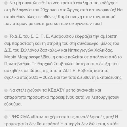
Να μη συγκαλυφθεί το νέο κρατικό έγκλημα που οδήγησε
στη δολοφονία του 20χρονου στο Άργος από αστυνομικούς! Να
αποδοθούν όλες οι ευθύνες! Καμία ανοχή στον στιγματισμό
των ατόμων με αναπηρία και των οικογενειών τους!
Το Δ.Σ. του Σ. Ε. Π. Ε. Αμαρουσίου εκφράζει την αμέριστη
συμπαράσταση και τη στήριξή του στη συνάδελφο, μέλος του
Δ.Σ. του Συλλόγου δασκάλων και Νηπιαγωγών Χαλκίδας,
Μαρία Μαυροκεφαλίδου, η οποία καλείται σε απολογία από το
Πρωτοβάθμιο Πειθαρχικό Συμβούλιο, ύστερα από δίωξη που
ασκήθηκε σε βάρος της από τη ΔΙ.Π.Ε. Εύβοιας κατά το
σχολικό έτος 2021 – 2022, και τον τότε Διευθυντή Εκπαίδευσης.
Να στελεχωθούν τα ΚΕΔΑΣΥ με το αναγκαίο και
απαραίτητο προσωπικό προκειμένου αυτά να λειτουργήσουν
εύρυθμα.
ΨΗΦΙΣΜΑ «Κάτω τα χέρια από τις συναδέλφισσές μας! Η
τρομοκρατία δεν θα περάσει! Η απεργία δεν διώκεται, νικά!»