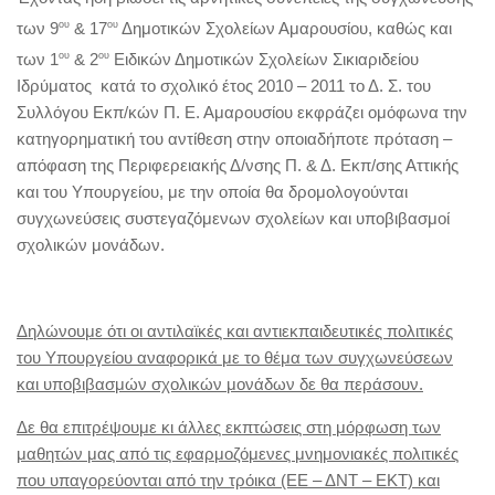
των 9
ου
& 17
ου
Δημοτικών Σχολείων Αμαρουσίου, καθώς και
των 1
ου
& 2
ου
Ειδικών Δημοτικών Σχολείων Σικιαριδείου
Ιδρύματος κατά το σχολικό έτος 2010 – 2011 το Δ. Σ. του
Συλλόγου Εκπ/κών Π. Ε. Αμαρουσίου
εκφράζει
ομόφωνα την
κατηγορηματική του αντίθεση στην οποιαδήποτε πρόταση –
απόφαση της Περιφερειακής Δ/νσης Π. & Δ. Εκπ/σης Αττικής
και του Υπουργείου, με την οποία θα δρομολογούνται
συγχωνεύσεις συστεγαζόμενων σχολείων και υποβιβασμοί
σχολικών μονάδων
.
Δηλώνουμε ότι οι αντιλαϊκές και αντιεκπαιδευτικές πολιτικές
του Υπουργείου αναφορικά με το θέμα των συγχωνεύσεων
και υποβιβασμών σχολικών μονάδων δε θα περάσουν.
Δε θα επιτρέψουμε κι άλλες εκπτώσεις στη μόρφωση των
μαθητών μας από τις εφαρμοζόμενες μνημονιακές πολιτικές
που υπαγορεύονται από την τρόικα (ΕΕ – ΔΝΤ – ΕΚΤ) και