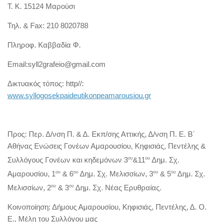
Τ. Κ.
15124 Μαρούσι
Τηλ. & Fax:
210 8020788
Πληροφ. Καββαδία Φ.
Email:syll2grafeio@gmail.com
Δικτυακός τόπος: http//:
www.syllogosekpaideutikonpeamarousiou.gr
Προς: Περ. Δ/νση Π. & Δ. Εκπ/σης Αττικής, Δ/νση Π. Ε. Β΄
Αθήνας Ενώσεις Γονέων Αμαρουσίου, Κηφισιάς, Πεντέλης &
Συλλόγους Γονέων και κηδεμόνων 3
ου
&11
ου
Δημ. Σχ.
Αμαρουσίου, 1
ου
& 6
ου
Δημ. Σχ. Μελισσίων, 3
ου
& 5
ου
Δημ. Σχ.
Μελισσίων, 2
ου
& 3
ου
Δημ. Σχ. Νέας Ερυθραίας.
Κοινοποίηση: Δήμους Αμαρουσίου, Κηφισιάς, Πεντέλης, Δ. Ο.
Ε., Μέλη του Συλλόγου μας