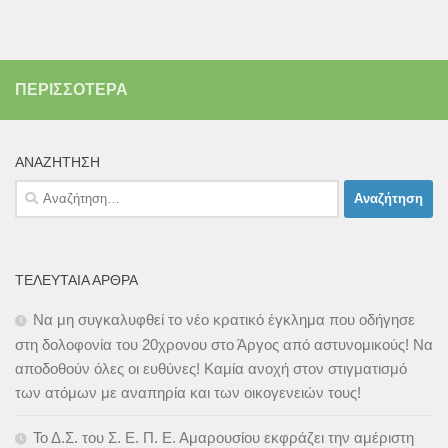
ΠΕΡΙΣΣΌΤΕΡΑ
ΑΝΑΖΉΤΗΣΗ
Αναζήτηση
για:
ΤΕΛΕΥΤΑΊΑ ΆΡΘΡΑ
Να μη συγκαλυφθεί το νέο κρατικό έγκλημα που οδήγησε
στη δολοφονία του 20χρονου στο Άργος από αστυνομικούς! Να
αποδοθούν όλες οι ευθύνες! Καμία ανοχή στον στιγματισμό
των ατόμων με αναπηρία και των οικογενειών τους!
Το Δ.Σ. του Σ. Ε. Π. Ε. Αμαρουσίου εκφράζει την αμέριστη