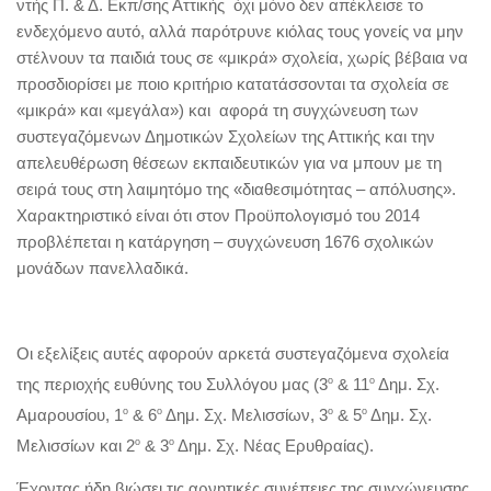
ντής Π. & Δ. Εκπ/σης Αττικής όχι μόνο δεν απέκλεισε το
ενδεχόμενο αυτό, αλλά παρότρυνε κιόλας τους γονείς να μην
στέλνουν τα παιδιά τους σε «μικρά» σχολεία, χωρίς βέβαια να
προσδιορίσει με ποιο κριτήριο κατατάσσονται τα σχολεία σε
«μικρά» και «μεγάλα»
) και αφορά τη συγχώνευση των
συστεγαζόμενων Δημοτικών Σχολείων της Αττικής και την
απελευθέρωση θέσεων εκπαιδευτικών για να μπουν με τη
σειρά τους στη λαιμητόμο της «διαθεσιμότητας – απόλυσης».
Χαρακτηριστικό είναι ότι στον Προϋπολογισμό του 2014
προβλέπεται η κατάργηση – συγχώνευση 1676 σχολικών
μονάδων πανελλαδικά.
Οι εξελίξεις αυτές αφορούν αρκετά συστεγαζόμενα σχολεία
της περιοχής ευθύνης του Συλλόγου μας (3
ο
& 11
ο
Δημ. Σχ.
Αμαρουσίου, 1
ο
& 6
ο
Δημ. Σχ. Μελισσίων, 3
ο
& 5
ο
Δημ. Σχ.
Μελισσίων και 2
ο
& 3
ο
Δημ. Σχ. Νέας Ερυθραίας).
Έχοντας ήδη βιώσει τις αρνητικές συνέπειες της συγχώνευσης