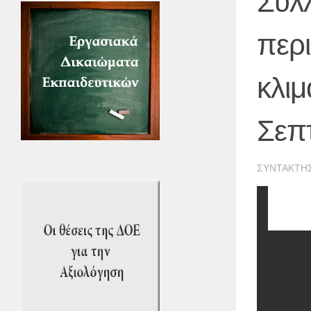
Συλλ
περι
κλι
Σεπ
ΣΥΝΤΆΚΤΗ