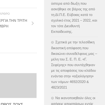
ύστερα από δίωξη που
ασκήθηκε σε βάρος της από
 ΆΡΘΡΟ
τη ΔΙ.Π.Ε. Εύβοιας κατά το
σχολικό έτος 2021 – 2022, και
ΡΓΙΑ ΤΗΝ ΤΡΙΤΗ
τον τότε Διευθυντή
ΜΒΡΗ
Εκπαίδευσης.
Σχετικά με την τελεσίδικη
δικαστική απόφαση που
δικαιώνει συναδέλφους μας –
μέλη του Σ. Ε. Π. Ε. «Γ.
Σεφέρης» που συντάχθηκαν
με τις αποφάσεις του κλάδου
ενάντια στην «αξιολόγηση»
των νόμων 4692/2020 &
4823/2021
Να ικανοποιηθούν όλες οι
αιτήσεις αποσπάσων εντός
 ΠΡΟΣ ΤΟΥΣ