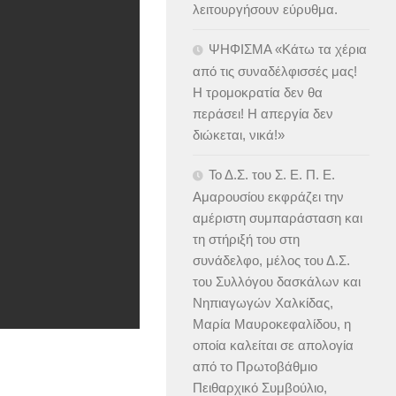
λειτουργήσουν εύρυθμα.
ΨΗΦΙΣΜΑ «Κάτω τα χέρια
από τις συναδέλφισσές μας!
Η τρομοκρατία δεν θα
περάσει! Η απεργία δεν
διώκεται, νικά!»
Το Δ.Σ. του Σ. Ε. Π. Ε.
Αμαρουσίου εκφράζει την
αμέριστη συμπαράσταση και
τη στήριξή του στη
συνάδελφο, μέλος του Δ.Σ.
του Συλλόγου δασκάλων και
Νηπιαγωγών Χαλκίδας,
Μαρία Μαυροκεφαλίδου, η
οποία καλείται σε απολογία
από το Πρωτοβάθμιο
Πειθαρχικό Συμβούλιο,