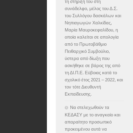
τη στήριξή του στη
συνάδελφο, μέλος του Δ.Σ.
του Συλλόγου δασκάλων και
Νηπιαγωγών Χαλκίδας,
Μαρία Μαυροκεφαλίδου, η
οποία καλείται σε απολογία
από το Πρωτοβάθμιο
Πειθαρχικό Συμβούλιο,
ύστερα από δίωξη που
ασκήθηκε σε βάρος της από
τη ΔΙ.Π.Ε. Εύβοιας κατά το
σχολικό έτος 2021 – 2022, και
τον τότε Διευθυντή
Εκπαίδευσης.
Να στελεχωθούν τα
ΚΕΔΑΣΥ με το αναγκαίο και
απαραίτητο προσωπικό
προκειμένου αυτά να