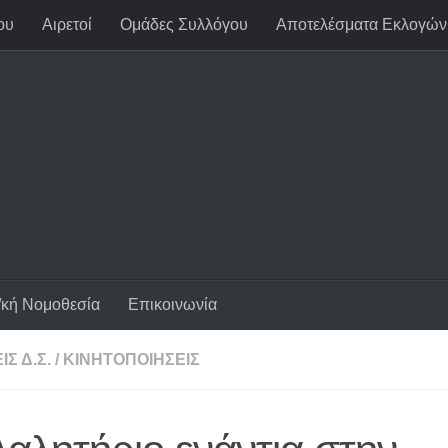
ου
Αιρετοί
Ομάδες Συλλόγου
Αποτελέσματα Εκλογών
/κή Νομοθεσία
Επικοινωνία
Σ Δ.Σ.
/
ΚΙΝΗΤΟΠΟΙΉΣΕΙΣ