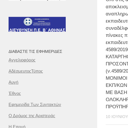
αποκλεισμ
αναπληρ
εκπαιδευτ
συναδέλφ
πίνακες 
εκπαιδευτ
4589/2019
ΔΙΑΒΆΣΤΕ ΤΙΣ ΕΦΗΜΕΡΊΔΕΣ
ΚΑΤΑΡΓΗ
Αγγελιοφόρος
ΠΡΟΣΟΝ
(ν.4589/2
ΑδέσμευτοςΤύπος
ΜΟΝΙΜΟΙ
Αυγή
ΕΚΠ/ΚΩΝ
ΜΕ ΒΑΣΗ 
Έθνος
ΟΛΟΚΛΗΡ
Εφημερίδα Των Συντακτών
ΠΡΟΫΠΗΡ
Ο Δρόμος της Αριστεράς
10 ΙΟΥΝΊΟΥ
Η Εποχή