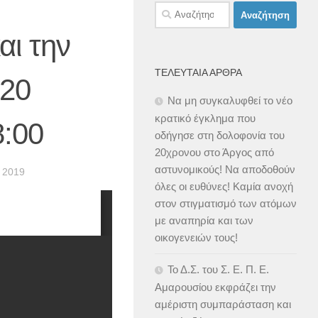
Αναζήτηση
για:
αι την
ΤΕΛΕΥΤΑΊΑ ΆΡΘΡΑ
 20
Να μη συγκαλυφθεί το νέο
κρατικό έγκλημα που
8:00
οδήγησε στη δολοφονία του
20χρονου στο Άργος από
αστυνομικούς! Να αποδοθούν
 2019
όλες οι ευθύνες! Καμία ανοχή
στον στιγματισμό των ατόμων
με αναπηρία και των
οικογενειών τους!
Το Δ.Σ. του Σ. Ε. Π. Ε.
Αμαρουσίου εκφράζει την
αμέριστη συμπαράσταση και