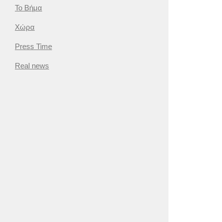
Το Βήμα
Χώρα
Press Time
Real news