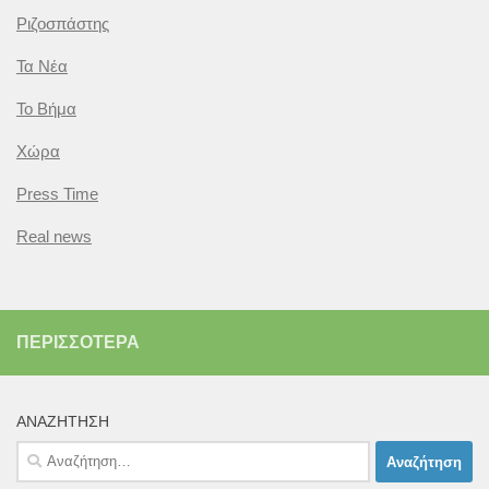
Ριζοσπάστης
Τα Νέα
Το Βήμα
Χώρα
Press Time
Real news
ΠΕΡΙΣΣΌΤΕΡΑ
ΑΝΑΖΉΤΗΣΗ
Αναζήτηση
για: