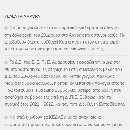
ΤΕΛΕΥΤΑΊΑ ΆΡΘΡΑ
Να μη συγκαλυφθεί το νέο κρατικό έγκλημα που οδήγησε
στη δολοφονία του 20χρονου στο Άργος από αστυνομικούς! Να
αποδοθούν όλες οι ευθύνες! Καμία ανοχή στον στιγματισμό
των ατόμων με αναπηρία και των οικογενειών τους!
Το Δ.Σ. του Σ. Ε. Π. Ε. Αμαρουσίου εκφράζει την αμέριστη
συμπαράσταση και τη στήριξή του στη συνάδελφο, μέλος του
Δ.Σ. του Συλλόγου δασκάλων και Νηπιαγωγών Χαλκίδας,
Μαρία Μαυροκεφαλίδου, η οποία καλείται σε απολογία από το
Πρωτοβάθμιο Πειθαρχικό Συμβούλιο, ύστερα από δίωξη που
ασκήθηκε σε βάρος της από τη ΔΙ.Π.Ε. Εύβοιας κατά το
σχολικό έτος 2021 – 2022, και τον τότε Διευθυντή Εκπαίδευσης.
Να στελεχωθούν τα ΚΕΔΑΣΥ με το αναγκαίο και
απαραίτητο προσωπικό προκειμένου αυτά να λειτουργήσουν