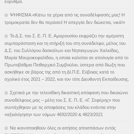
εύρυθμα.
ΨΗΦΙΣΜΑ «Κάτω τα χέρια από τις συναδέλφισσές μας! Η
τρομοκρατία δεν θα περάσει! Η απεργία δεν διώκεται, νικά!»
Το Δ.Σ. του Σ. Ε. Π. Ε. Αμαρουσίου εκφράζει την αμέριστη
συμπαράσταση και τη στήριξή του στη συνάδελφο, μέλος του
Δ.Σ. του Συλλόγου δασκάλων και Νηπιαγωγών Χαλκίδας,
Μαρία Μαυροκεφαλίδου, η οποία καλείται σε απολογία από το
Πρωτοβάθμιο Πειθαρχικό Συμβούλιο, ύστερα από δίωξη που
ασκήθηκε σε βάρος της από τη ΔΙ.Π.Ε. Εύβοιας κατά το
σχολικό έτος 2021 – 2022, και τον τότε Διευθυντή Εκπαίδευσης.
Σχετικά με την τελεσίδικη δικαστική απόφαση που δικαιώνει
συναδέλφους μας – μέλη του Σ. Ε. Π. Ε. «Γ. Σεφέρης» που
συντάχθηκαν με τις αποφάσεις του κλάδου ενάντια στην
«αξιολόγηση» των νόμων 4692/2020 & 4823/2021
Να ικανοποιηθούν όλες οι αιτήσεις αποσπάσων εντός