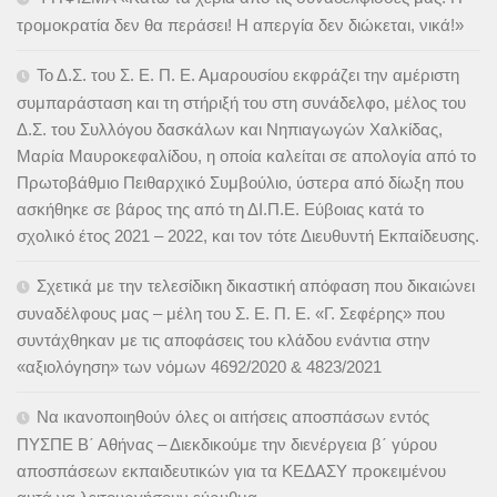
τρομοκρατία δεν θα περάσει! Η απεργία δεν διώκεται, νικά!»
Το Δ.Σ. του Σ. Ε. Π. Ε. Αμαρουσίου εκφράζει την αμέριστη
συμπαράσταση και τη στήριξή του στη συνάδελφο, μέλος του
Δ.Σ. του Συλλόγου δασκάλων και Νηπιαγωγών Χαλκίδας,
Μαρία Μαυροκεφαλίδου, η οποία καλείται σε απολογία από το
Πρωτοβάθμιο Πειθαρχικό Συμβούλιο, ύστερα από δίωξη που
ασκήθηκε σε βάρος της από τη ΔΙ.Π.Ε. Εύβοιας κατά το
σχολικό έτος 2021 – 2022, και τον τότε Διευθυντή Εκπαίδευσης.
Σχετικά με την τελεσίδικη δικαστική απόφαση που δικαιώνει
συναδέλφους μας – μέλη του Σ. Ε. Π. Ε. «Γ. Σεφέρης» που
συντάχθηκαν με τις αποφάσεις του κλάδου ενάντια στην
«αξιολόγηση» των νόμων 4692/2020 & 4823/2021
Να ικανοποιηθούν όλες οι αιτήσεις αποσπάσων εντός
ΠΥΣΠΕ Β΄ Αθήνας – Διεκδικούμε την διενέργεια β΄ γύρου
αποσπάσεων εκπαιδευτικών για τα ΚΕΔΑΣΥ προκειμένου