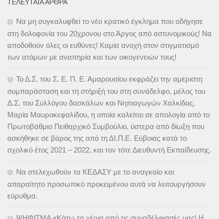
ΤΕΛΕΥΤΑΊΑ ΆΡΘΡΑ
Να μη συγκαλυφθεί το νέο κρατικό έγκλημα που οδήγησε
στη δολοφονία του 20χρονου στο Άργος από αστυνομικούς! Να
αποδοθούν όλες οι ευθύνες! Καμία ανοχή στον στιγματισμό
των ατόμων με αναπηρία και των οικογενειών τους!
Το Δ.Σ. του Σ. Ε. Π. Ε. Αμαρουσίου εκφράζει την αμέριστη
συμπαράσταση και τη στήριξή του στη συνάδελφο, μέλος του
Δ.Σ. του Συλλόγου δασκάλων και Νηπιαγωγών Χαλκίδας,
Μαρία Μαυροκεφαλίδου, η οποία καλείται σε απολογία από το
Πρωτοβάθμιο Πειθαρχικό Συμβούλιο, ύστερα από δίωξη που
ασκήθηκε σε βάρος της από τη ΔΙ.Π.Ε. Εύβοιας κατά το
σχολικό έτος 2021 – 2022, και τον τότε Διευθυντή Εκπαίδευσης.
Να στελεχωθούν τα ΚΕΔΑΣΥ με το αναγκαίο και
απαραίτητο προσωπικό προκειμένου αυτά να λειτουργήσουν
εύρυθμα.
ΨΗΦΙΣΜΑ «Κάτω τα χέρια από τις συναδέλφισσές μας! Η