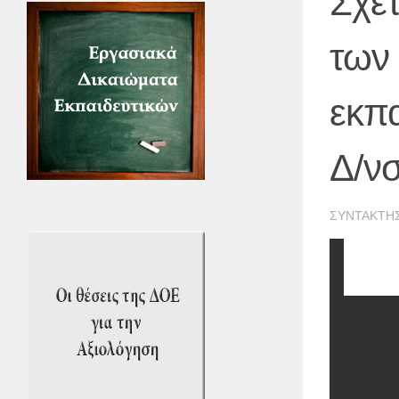
Σχετ
των
εκπα
Δ/νσ
ΣΥΝΤΆΚΤΗ