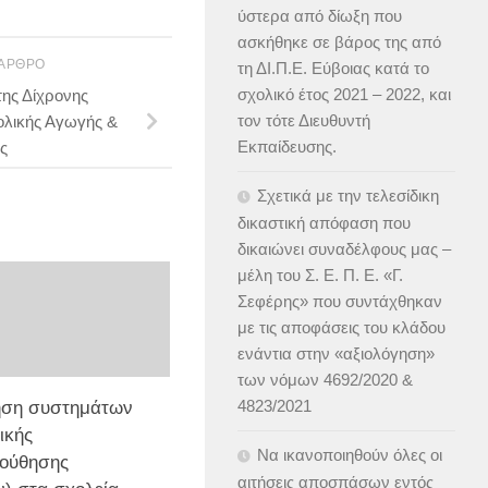
ύστερα από δίωξη που
ασκήθηκε σε βάρος της από
 ΆΡΘΡΟ
τη ΔΙ.Π.Ε. Εύβοιας κατά το
σχολικό έτος 2021 – 2022, και
ης Δίχρονης
τον τότε Διευθυντή
λικής Αγωγής &
Εκπαίδευσης.
ς
Σχετικά με την τελεσίδικη
δικαστική απόφαση που
δικαιώνει συναδέλφους μας –
μέλη του Σ. Ε. Π. Ε. «Γ.
Σεφέρης» που συντάχθηκαν
με τις αποφάσεις του κλάδου
ενάντια στην «αξιολόγηση»
των νόμων 4692/2020 &
4823/2021
ηση συστημάτων
ικής
Να ικανοποιηθούν όλες οι
ούθησης
αιτήσεις αποσπάσων εντός