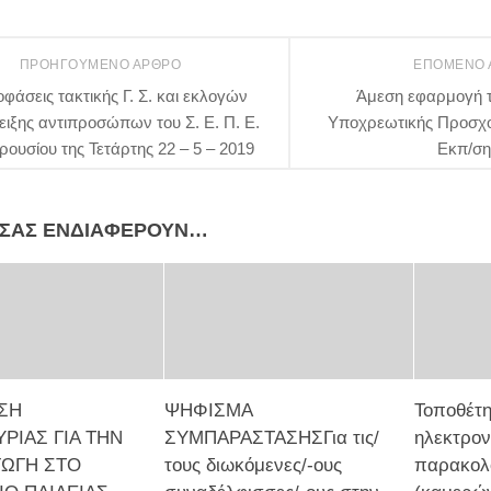
ΠΡΟΗΓΟΎΜΕΝΟ ΆΡΘΡΟ
ΕΠΌΜΕΝΟ
φάσεις τακτικής Γ. Σ. και εκλογών
Άμεση εφαρμογή τ
ειξης αντιπροσώπων του Σ. Ε. Π. Ε.
Υποχρεωτικής Προσχο
ουσίου της Τετάρτης 22 – 5 – 2019
Εκπ/ση
 ΣΑΣ ΕΝΔΙΑΦΈΡΟΥΝ…
ΣΗ
ΨΗΦΙΣΜΑ
Τοποθέτ
ΡΙΑΣ ΓΙΑ ΤΗΝ
ΣΥΜΠΑΡΑΣΤΑΣΗΣΓια τις/
ηλεκτρον
ΓΩΓΗ ΣΤΟ
τους διωκόμενες/-ους
παρακολ