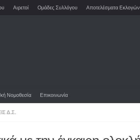
ου
Αιρετοί
Ομάδες Συλλόγου
Αποτελέσματα Εκλογών
/κή Νομοθεσία
Επικοινωνία
Σ Δ.Σ.