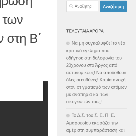
λήρωση
Αναζήτηση
για:
 των
ΤΕΛΕΥΤΑΊΑ ΆΡΘΡΑ
ν στη Β΄
Να μη συγκαλυφθεί το νέο
κρατικό έγκλημα που
οδήγησε στη δολοφονία του
20χρονου στο Άργος από
αστυνομικούς! Να αποδοθούν
όλες οι ευθύνες! Καμία ανοχή
στον στιγματισμό των ατόμων
με αναπηρία και των
οικογενειών τους!
Το Δ.Σ. του Σ. Ε. Π. Ε.
Αμαρουσίου εκφράζει την
αμέριστη συμπαράσταση και