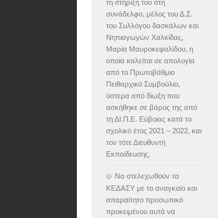
τη στήριξή του στη
συνάδελφο, μέλος του Δ.Σ.
του Συλλόγου δασκάλων και
Νηπιαγωγών Χαλκίδας,
Μαρία Μαυροκεφαλίδου, η
οποία καλείται σε απολογία
από το Πρωτοβάθμιο
Πειθαρχικό Συμβούλιο,
ύστερα από δίωξη που
ασκήθηκε σε βάρος της από
τη ΔΙ.Π.Ε. Εύβοιας κατά το
σχολικό έτος 2021 – 2022, και
τον τότε Διευθυντή
Εκπαίδευσης.
Να στελεχωθούν τα
ΚΕΔΑΣΥ με το αναγκαίο και
απαραίτητο προσωπικό
προκειμένου αυτά να