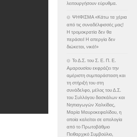
λειτουργήσουν εύρυθμα.
ΨΗΦΙΣΜΑ «Κάτω τα χέρια
από τις συναδέλφισσές μας!
Η τρομοκρατία δεν θα
περάσει! Η απεργία δεν
διώκεται, νικά!»
Το Δ.Σ. του Σ. Ε. Π. Ε.
Αμαρουσίου εκφράζει την
αμέριστη συμπαράσταση και
τη στήριξή του στη
συνάδελφο, μέλος του Δ.Σ.
του Συλλόγου δασκάλων και
Νηπιαγωγών Χαλκίδας,
Μαρία Μαυροκεφαλίδου, η
οποία καλείται σε απολογία
από το Πρωτοβάθμιο
Πειθαρχικό Συμβούλιο,