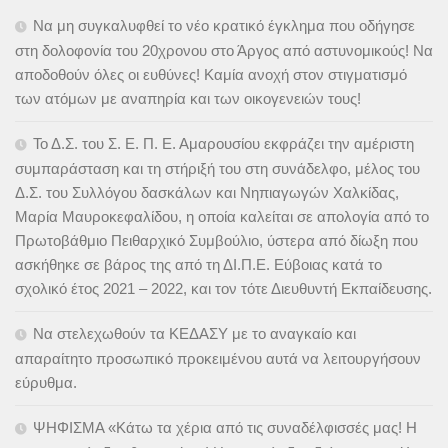
Να μη συγκαλυφθεί το νέο κρατικό έγκλημα που οδήγησε
στη δολοφονία του 20χρονου στο Άργος από αστυνομικούς! Να
αποδοθούν όλες οι ευθύνες! Καμία ανοχή στον στιγματισμό
των ατόμων με αναπηρία και των οικογενειών τους!
Το Δ.Σ. του Σ. Ε. Π. Ε. Αμαρουσίου εκφράζει την αμέριστη
συμπαράσταση και τη στήριξή του στη συνάδελφο, μέλος του
Δ.Σ. του Συλλόγου δασκάλων και Νηπιαγωγών Χαλκίδας,
Μαρία Μαυροκεφαλίδου, η οποία καλείται σε απολογία από το
Πρωτοβάθμιο Πειθαρχικό Συμβούλιο, ύστερα από δίωξη που
ασκήθηκε σε βάρος της από τη ΔΙ.Π.Ε. Εύβοιας κατά το
σχολικό έτος 2021 – 2022, και τον τότε Διευθυντή Εκπαίδευσης.
Να στελεχωθούν τα ΚΕΔΑΣΥ με το αναγκαίο και
απαραίτητο προσωπικό προκειμένου αυτά να λειτουργήσουν
εύρυθμα.
ΨΗΦΙΣΜΑ «Κάτω τα χέρια από τις συναδέλφισσές μας! Η