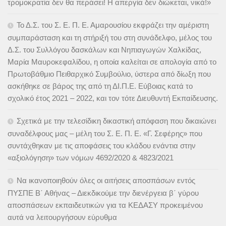
τρομοκρατία δεν θα περάσει! Η απεργία δεν διώκεται, νικά!»
Το Δ.Σ. του Σ. Ε. Π. Ε. Αμαρουσίου εκφράζει την αμέριστη
συμπαράσταση και τη στήριξή του στη συνάδελφο, μέλος του
Δ.Σ. του Συλλόγου δασκάλων και Νηπιαγωγών Χαλκίδας,
Μαρία Μαυροκεφαλίδου, η οποία καλείται σε απολογία από το
Πρωτοβάθμιο Πειθαρχικό Συμβούλιο, ύστερα από δίωξη που
ασκήθηκε σε βάρος της από τη ΔΙ.Π.Ε. Εύβοιας κατά το
σχολικό έτος 2021 – 2022, και τον τότε Διευθυντή Εκπαίδευσης.
Σχετικά με την τελεσίδικη δικαστική απόφαση που δικαιώνει
συναδέλφους μας – μέλη του Σ. Ε. Π. Ε. «Γ. Σεφέρης» που
συντάχθηκαν με τις αποφάσεις του κλάδου ενάντια στην
«αξιολόγηση» των νόμων 4692/2020 & 4823/2021
Να ικανοποιηθούν όλες οι αιτήσεις αποσπάσων εντός
ΠΥΣΠΕ Β΄ Αθήνας – Διεκδικούμε την διενέργεια β΄ γύρου
αποσπάσεων εκπαιδευτικών για τα ΚΕΔΑΣΥ προκειμένου
αυτά να λειτουργήσουν εύρυθμα