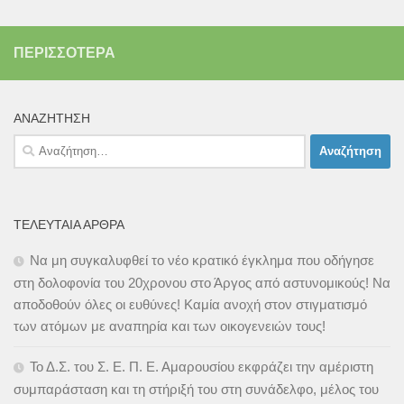
ΠΕΡΙΣΣΌΤΕΡΑ
ΑΝΑΖΉΤΗΣΗ
Αναζήτηση
για:
ΤΕΛΕΥΤΑΊΑ ΆΡΘΡΑ
Να μη συγκαλυφθεί το νέο κρατικό έγκλημα που οδήγησε
στη δολοφονία του 20χρονου στο Άργος από αστυνομικούς! Να
αποδοθούν όλες οι ευθύνες! Καμία ανοχή στον στιγματισμό
των ατόμων με αναπηρία και των οικογενειών τους!
Το Δ.Σ. του Σ. Ε. Π. Ε. Αμαρουσίου εκφράζει την αμέριστη
συμπαράσταση και τη στήριξή του στη συνάδελφο, μέλος του