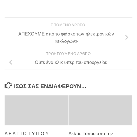
ΕΠΌΜΕΝΟ ΆΡΘΡΟ
ΑΠΕΧΟΥΜΕ από το φιάσκο των ηλεκτρονικών
«εκλογών»
ΠΡΟΗΓΟΎΜΕΝΟ ΆΡΘΡΟ
Ούτε ένα κλικ υπέρ του υπουργείου
ΊΣΩΣ ΣΑΣ ΕΝΔΙΑΦΈΡΟΥΝ…
Δ Ε Λ Τ Ι Ο Τ Υ Π Ο Υ
Δελτίο Τύπου από την