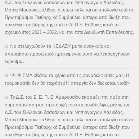
Δ.Σ. του Συλλόγου δασκάλων και Νηπιαγωγών Χαλκίδας,
Μαρία Μαυροκεφαλίδου, η οποία καλείται σε απολογία από το
Πρωτοβάθμιο Πειθαρχικό Συμβούλιο, ύστερα από δίωξη που
ασκήθηκε σε βάρος της από τη ΔΙ.Π.Ε. Εύβοιας κατά το
σχολικό έτος 2021 – 2022, και τον τότε Διευθυντή Εκπαίδευσης.
Να στελεχωθούν τα ΚΕΔΑΣΥ με το αναγκαίο και
απαραίτητο προσωπικό προκειμένου αυτά να λειτουργήσουν
εύρυθμα.
ΨΗΦΙΣΜΑ «Κάτω τα χέρια από τις συναδέλφισσές μας! Η
τρομοκρατία δεν θα περάσει! Η απεργία δεν διώκεται, νικά!»
Το Δ.Σ. του Σ. Ε. Π. Ε. Αμαρουσίου εκφράζει την αμέριστη
συμπαράσταση και τη στήριξή του στη συνάδελφο, μέλος του
Δ.Σ. του Συλλόγου δασκάλων και Νηπιαγωγών Χαλκίδας,
Μαρία Μαυροκεφαλίδου, η οποία καλείται σε απολογία από το
Πρωτοβάθμιο Πειθαρχικό Συμβούλιο, ύστερα από δίωξη που
ασκήθηκε σε βάρος της από τη ΔΙ.Π.Ε. Εύβοιας κατά το