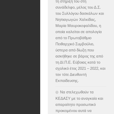
τη στήριξή του στη
συνάδελφο, μέλος του Δ.Σ.
του Συλλόγου δασκάλων και
Νηπιαγωγών Χαλκίδας,
Μαρία Μαυροκεφαλίδου, η
οποία καλείται σε απολογία
από το Πρωτοβάθμιο
Πειθαρχικό Συμβούλιο,
ύστερα από δίωξη που
ασκήθηκε σε βάρος της από
τη ΔΙ.Π.Ε. Εύβοιας κατά το
σχολικό έτος 2021 – 2022, και
τον τότε Διευθυντή
Εκπαίδευσης.
Να στελεχωθούν τα
ΚΕΔΑΣΥ με το αναγκαίο και
απαραίτητο προσωπικό
προκειμένου αυτά να