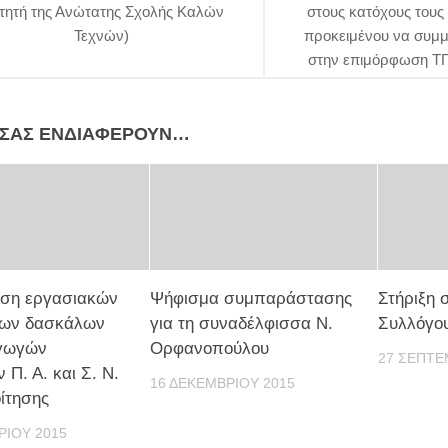
ιτητή της Ανώτατης Σχολής Καλών
στους κατόχους τους
Τεχνών)
προκειμένου να συμμ
στην επιμόρφωση ΤΠ
 ΣΑΣ ΕΝΔΙΑΦΈΡΟΥΝ…
ση εργασιακών
Ψήφισμα συμπαράστασης
Στήριξη 
των δασκάλων
για τη συναδέλφισσα Ν.
Συλλόγο
αγωγών
Ορφανοπούλου
27 ΣΕΠΤΕ
 Π. Α. και Σ. Ν.
16 ΔΕΚΕΜΒΡΊΟΥ 2015
οίτησης
ΡΊΟΥ 2015