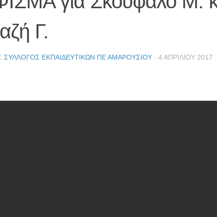
ΙΣΜΑ για Σκούφαλο Μ. κ
αζή Γ.
Σ
ΣΎΛΛΟΓΟΣ ΕΚΠΑΙΔΕΥΤΙΚΏΝ ΠΕ ΑΜΑΡΟΥΣΊΟΥ
·
4 ΑΠΡΙΛΊΟΥ 2017