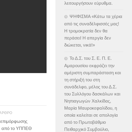
λειτουργήσουν εύρυθμα.
ΨΗΦΙΣΜΑ «Κάτω τα χέρια
από τις συναδέλφισσές μας!
Η τρομοκρατία δεν θα
περάσει! Η απεργία δεν
διώκεται, νικά!»
Το Δ.Σ. του Σ. Ε. Π. Ε.
Αμαρουσίου εκφράζει την
αμέριστη συμπαράσταση και
τη στήριξή του στη
συνάδελφο, μέλος του Δ.Σ.
του Συλλόγου δασκάλων και
Νηπιαγωγών Χαλκίδας,
Μαρία Μαυροκεφαλίδου, η
 ΆΡΘΡΟ
οποία καλείται σε απολογία
 επιμόρφωσης
από το Πρωτοβάθμιο
) από το ΥΠΠΕΘ
Πειθαρχικό Συμβούλιο,