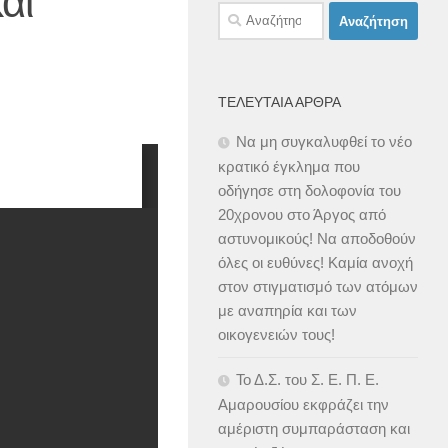
αι
Αναζήτηση
για:
ΤΕΛΕΥΤΑΊΑ ΆΡΘΡΑ
Να μη συγκαλυφθεί το νέο
κρατικό έγκλημα που
οδήγησε στη δολοφονία του
20χρονου στο Άργος από
αστυνομικούς! Να αποδοθούν
όλες οι ευθύνες! Καμία ανοχή
στον στιγματισμό των ατόμων
με αναπηρία και των
οικογενειών τους!
Το Δ.Σ. του Σ. Ε. Π. Ε.
Αμαρουσίου εκφράζει την
αμέριστη συμπαράσταση και