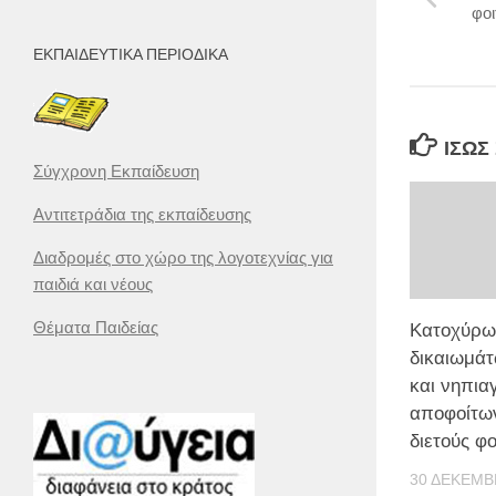
φο
ΕΚΠΑΙΔΕΥΤΙΚΆ ΠΕΡΙΟΔΙΚΆ
ΊΣΩΣ
Σύγχρονη Εκπαίδευση
Αντιτετράδια της εκπαίδευσης
Διαδρομές στο χώρο της λογοτεχνίας για
παιδιά και νέους
Θέματα Παιδείας
Κατοχύρω
δικαιωμά
και νηπι
αποφοίτων
διετούς φ
30 ΔΕΚΕΜΒ