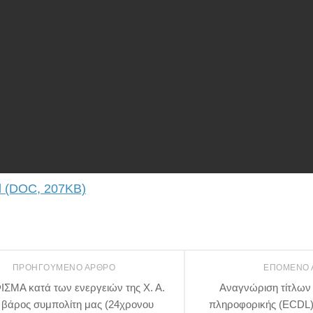
 (DOC, 207KB)
ΠΡΟΗΓΟΎΜΕΝΟ ΆΡΘΡΟ
ΕΠΌΜΕΝΟ
ΣΜΑ κατά των ενεργειών της Χ. Α.
Αναγνώριση τίτλων
 βάρος συμπολίτη μας (24χρονου
πληροφορικής (ECDL