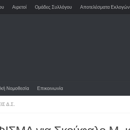
ου
Αιρετοί
Ομάδες Συλλόγου
Αποτελέσματα Εκλογών
/κή Νομοθεσία
Επικοινωνία
Σ Δ.Σ.