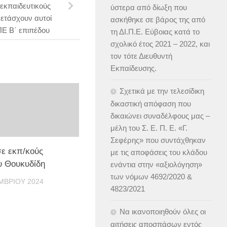
 εκπαιδευτικούς
ύστερα από δίωξη που
ετάσχουν αυτοί
ασκήθηκε σε βάρος της από
Ε Β΄ επιπέδου
τη ΔΙ.Π.Ε. Εύβοιας κατά το
σχολικό έτος 2021 – 2022, και
τον τότε Διευθυντή
Εκπαίδευσης.
Σχετικά με την τελεσίδικη
δικαστική απόφαση που
δικαιώνει συναδέλφους μας –
μέλη του Σ. Ε. Π. Ε. «Γ.
Σεφέρης» που συντάχθηκαν
σε εκπ/κούς
με τις αποφάσεις του κλάδου
υ Θουκυδίδη
ενάντια στην «αξιολόγηση»
των νόμων 4692/2020 &
ΜΒΡΊΟΥ 2024
4823/2021
Να ικανοποιηθούν όλες οι
αιτήσεις αποσπάσων εντός