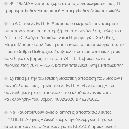
ΨΗΦΙΣΜΑ «Κάτω τα χέρια από τις συναδέλφισσές μας! Η
τρομοκρατία δεν θα περάσει! Η απεργία δεν διώκεται, νικά!»
Το Δ.Σ. του Σ. Ε. Π. Ε. Αμαρουσίου εκφράζει την αμέριστη
συμπαράσταση και τη στήριξή του στη συνάδελφο, μέλος του
Δ.Σ. του Συλλόγου δασκάλων και Νηπιαγωγών Χαλκίδας,
Μαρία Μαυροκεφαλίδου, η οποία καλείται σε απολογία από το
Πρωτοβάθμιο Πειθαρχικό Συμβούλιο, ύστερα από δίωξη που
ασκήθηκε σε βάρος της από τη ΔΙ.Π.Ε. Εύβοιας κατά το
σχολικό έτος 2021 – 2022, και τον τότε Διευθυντή Εκπαίδευσης.
Σχετικά με την τελεσίδικη δικαστική απόφαση που δικαιώνει
συναδέλφους μας – μέλη του Σ. Ε. Π. Ε. «Γ. Σεφέρης» που
συντάχθηκαν με τις αποφάσεις του κλάδου ενάντια στην
«αξιολόγηση» των νόμων 4692/2020 & 4823/2021
Να ικανοποιηθούν όλες οι αιτήσεις αποσπάσων εντός
ΠΥΣΠΕ Β΄ Αθήνας – Διεκδικούμε την διενέργεια β΄ γύρου
αποσπάσεων εκπαιδευτικών για τα ΚΕΔΑΣΥ προκειμένου