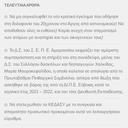
ΤΕΛΕΥΤΑΊΑ ΆΡΘΡΑ
Να μη συγκαλυφθεί το νέο κρατικό έγκλημα που οδήγησε
στη δολοφονία του 20χρονου στο Άργος από αστυνομικούς! Να
αποδοθούν όλες οι ευθύνες! Καμία ανοχή στον στιγματισμό
των ατόμων με αναπηρία και των οικογενειών τους!
Το Δ.Σ. του Σ. Ε. Π. Ε. Αμαρουσίου εκφράζει την αμέριστη
συμπαράσταση και τη στήριξή του στη συνάδελφο, μέλος του
Δ.Σ. του Συλλόγου δασκάλων και Νηπιαγωγών Χαλκίδας,
Μαρία Μαυροκεφαλίδου, η οποία καλείται σε απολογία από το
Πρωτοβάθμιο Πειθαρχικό Συμβούλιο, ύστερα από δίωξη που
ασκήθηκε σε βάρος της από τη ΔΙ.Π.Ε. Εύβοιας κατά το
σχολικό έτος 2021 – 2022, και τον τότε Διευθυντή Εκπαίδευσης.
Να στελεχωθούν τα ΚΕΔΑΣΥ με το αναγκαίο και
απαραίτητο προσωπικό προκειμένου αυτά να λειτουργήσουν
εύρυθμα.