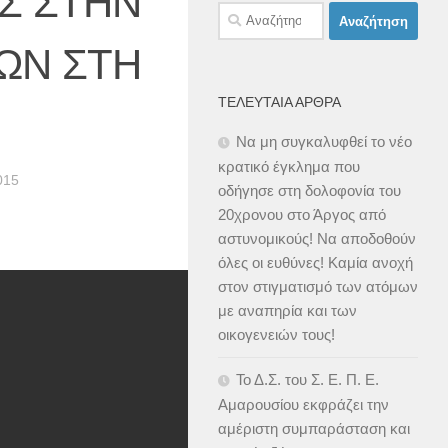
Σ ΣΤΗΝ
Αναζήτηση
για:
ΩΝ ΣΤΗ
ΤΕΛΕΥΤΑΊΑ ΆΡΘΡΑ
Να μη συγκαλυφθεί το νέο
κρατικό έγκλημα που
015
οδήγησε στη δολοφονία του
20χρονου στο Άργος από
αστυνομικούς! Να αποδοθούν
όλες οι ευθύνες! Καμία ανοχή
στον στιγματισμό των ατόμων
με αναπηρία και των
οικογενειών τους!
Το Δ.Σ. του Σ. Ε. Π. Ε.
Αμαρουσίου εκφράζει την
αμέριστη συμπαράσταση και