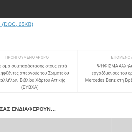
 (DOC, 65KB)
ΠΡΟΗΓΟΎΜΕΝΟ ΆΡΘΡΟ
ΕΠΌΜΕΝΟ
ισμα συμπαράστασης στους επτά
ΨΗΦΙΣΜΑ Αλληλε
ηφθέντες απεργούς του Σωματείου
εργαζόμενους του ε
αλλήλων Βιβλίου Χάρτου Αττικής
Mercedes Benz στη Βρέ
(ΣΥΒΧΑ)
 ΣΑΣ ΕΝΔΙΑΦΈΡΟΥΝ…