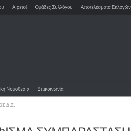
ου
Αιρετοί
Ομάδες Συλλόγου
Αποτελέσματα Εκλογών
/κή Νομοθεσία
Επικοινωνία
Σ Δ.Σ.