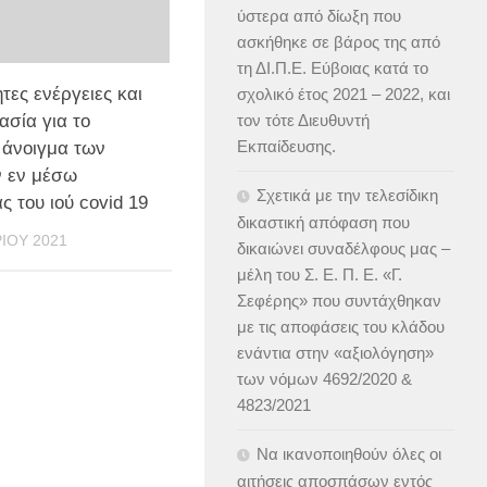
ύστερα από δίωξη που
ασκήθηκε σε βάρος της από
τη ΔΙ.Π.Ε. Εύβοιας κατά το
τες ενέργειες και
σχολικό έτος 2021 – 2022, και
τον τότε Διευθυντή
ασία για το
Εκπαίδευσης.
άνοιγμα των
ν εν μέσω
Σχετικά με την τελεσίδικη
ς του ιού covid 19
δικαστική απόφαση που
ΊΟΥ 2021
δικαιώνει συναδέλφους μας –
μέλη του Σ. Ε. Π. Ε. «Γ.
Σεφέρης» που συντάχθηκαν
με τις αποφάσεις του κλάδου
ενάντια στην «αξιολόγηση»
των νόμων 4692/2020 &
4823/2021
Να ικανοποιηθούν όλες οι
αιτήσεις αποσπάσων εντός