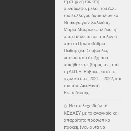
τη στήριξή του στη
συνάδελφο, μέλος του Δ.Σ.
του Συλλόγου δασκάλων και
Νηπιαγωγών Χαλκίδας,
Μαρία Μαυροκεφαλίδου, η
οποία καλείται σε απολογία
από το Πρωτοβάθμιο
Πειθαρχικό Συμβούλιο,
ύστερα από δίωξη που
ασκήθηκε σε βάρος της από
τη ΔΙ.Π.Ε. Εύβοιας κατά το
σχολικό έτος 2021 – 2022, και
τον τότε Διευθυντή
Εκπαίδευσης.
Να στελεχωθούν τα
ΚΕΔΑΣΥ με το αναγκαίο και
απαραίτητο προσωπικό
προκειμένου αυτά να