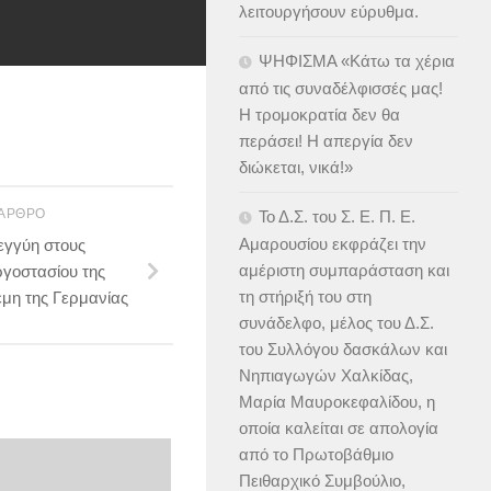
λειτουργήσουν εύρυθμα.
ΨΗΦΙΣΜΑ «Κάτω τα χέρια
από τις συναδέλφισσές μας!
Η τρομοκρατία δεν θα
περάσει! Η απεργία δεν
διώκεται, νικά!»
 ΆΡΘΡΟ
Το Δ.Σ. του Σ. Ε. Π. Ε.
Αμαρουσίου εκφράζει την
γγύη στους
αμέριστη συμπαράσταση και
ργοστασίου της
τη στήριξή του στη
μη της Γερμανίας
συνάδελφο, μέλος του Δ.Σ.
του Συλλόγου δασκάλων και
Νηπιαγωγών Χαλκίδας,
Μαρία Μαυροκεφαλίδου, η
οποία καλείται σε απολογία
από το Πρωτοβάθμιο
Πειθαρχικό Συμβούλιο,