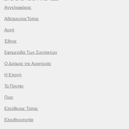
Αγγελιοφόρος
ΑδέσμευτοςΤύπος
Αυγή
Έθνος
Εφημερίδα Των Συντακτών
Ο Δρόμος της Αριστεράς
Η Εποχή
Το Ποντίκι
Πριν
Ελεύθερος Τύπος
Ελευθεροτυπία