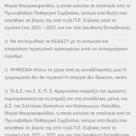
Μαρία Μαυροκεφαλίδου, η οποία καλείται σε απολογία από το
Πρωτοβάθμιο Πειθαρχικό Συμβούλιο, ύστερα από δίωξη που
ασκήθηκε σε βάρος της από τη ΔΙ.Π.Ε. Εύβοιας κατά το
σχολικό έτος 2021 – 2022, και τον τότε Διευθυντή Εκπαίδευσης.
Να στελεχωθούν τα ΚΕΔΑΣΥ με το αναγκαίο και
απαραίτητο προσωπικό προκειμένου αυτά να λειτουργήσουν
εύρυθμα.
ΨΗΦΙΣΜΑ «Κάτω τα χέρια από τις συναδέλφισσές μας! Η
τρομοκρατία δεν θα περάσει! Η απεργία δεν διώκεται, νικά!»
Το Δ.Σ. του Σ. Ε. Π. Ε. Αμαρουσίου εκφράζει την αμέριστη
συμπαράσταση και τη στήριξή του στη συνάδελφο, μέλος του
Δ.Σ. του Συλλόγου δασκάλων και Νηπιαγωγών Χαλκίδας,
Μαρία Μαυροκεφαλίδου, η οποία καλείται σε απολογία από το
Πρωτοβάθμιο Πειθαρχικό Συμβούλιο, ύστερα από δίωξη που
ασκήθηκε σε βάρος της από τη ΔΙ.Π.Ε. Εύβοιας κατά το
σχολικό έτος 2021 – 2022, και τον τότε Διευθυντή Εκπαίδευσης.