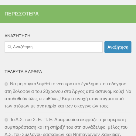
ΠΕΡΙΣΣΌΤΕΡΑ
ΑΝΑΖΉΤΗΣΗ
Αναζήτηση
για:
ΤΕΛΕΥΤΑΊΑ ΆΡΘΡΑ
Να μη συγκαλυφθεί το νέο κρατικό έγκλημα που οδήγησε
στη δολοφονία του 20χρονου στο Άργος από αστυνομικούς! Να
αποδοθούν όλες οι ευθύνες! Καμία ανοχή στον στιγματισμό
των ατόμων με αναπηρία και των οικογενειών τους!
Το Δ.Σ. του Σ. Ε. Π. Ε. Αμαρουσίου εκφράζει την αμέριστη
συμπαράσταση και τη στήριξή του στη συνάδελφο, μέλος του
Δ.Σ. του Συλλόγου δασκάλων και Νηπιαγωγών Χαλκίδας,