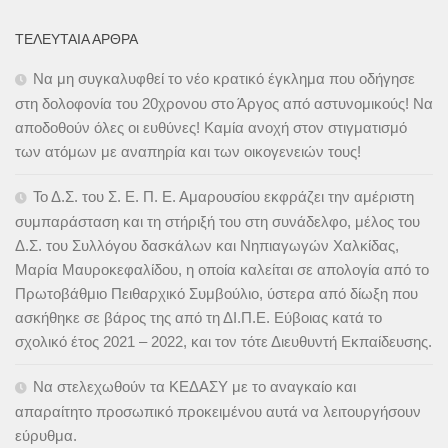
ΤΕΛΕΥΤΑΊΑ ΆΡΘΡΑ
Να μη συγκαλυφθεί το νέο κρατικό έγκλημα που οδήγησε
στη δολοφονία του 20χρονου στο Άργος από αστυνομικούς! Να
αποδοθούν όλες οι ευθύνες! Καμία ανοχή στον στιγματισμό
των ατόμων με αναπηρία και των οικογενειών τους!
Το Δ.Σ. του Σ. Ε. Π. Ε. Αμαρουσίου εκφράζει την αμέριστη
συμπαράσταση και τη στήριξή του στη συνάδελφο, μέλος του
Δ.Σ. του Συλλόγου δασκάλων και Νηπιαγωγών Χαλκίδας,
Μαρία Μαυροκεφαλίδου, η οποία καλείται σε απολογία από το
Πρωτοβάθμιο Πειθαρχικό Συμβούλιο, ύστερα από δίωξη που
ασκήθηκε σε βάρος της από τη ΔΙ.Π.Ε. Εύβοιας κατά το
σχολικό έτος 2021 – 2022, και τον τότε Διευθυντή Εκπαίδευσης.
Να στελεχωθούν τα ΚΕΔΑΣΥ με το αναγκαίο και
απαραίτητο προσωπικό προκειμένου αυτά να λειτουργήσουν
εύρυθμα.