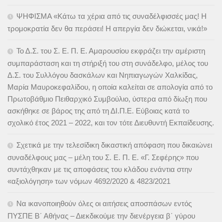
ΨΗΦΙΣΜΑ «Κάτω τα χέρια από τις συναδέλφισσές μας! Η
τρομοκρατία δεν θα περάσει! Η απεργία δεν διώκεται, νικά!»
Το Δ.Σ. του Σ. Ε. Π. Ε. Αμαρουσίου εκφράζει την αμέριστη
συμπαράσταση και τη στήριξή του στη συνάδελφο, μέλος του
Δ.Σ. του Συλλόγου δασκάλων και Νηπιαγωγών Χαλκίδας,
Μαρία Μαυροκεφαλίδου, η οποία καλείται σε απολογία από το
Πρωτοβάθμιο Πειθαρχικό Συμβούλιο, ύστερα από δίωξη που
ασκήθηκε σε βάρος της από τη ΔΙ.Π.Ε. Εύβοιας κατά το
σχολικό έτος 2021 – 2022, και τον τότε Διευθυντή Εκπαίδευσης.
Σχετικά με την τελεσίδικη δικαστική απόφαση που δικαιώνει
συναδέλφους μας – μέλη του Σ. Ε. Π. Ε. «Γ. Σεφέρης» που
συντάχθηκαν με τις αποφάσεις του κλάδου ενάντια στην
«αξιολόγηση» των νόμων 4692/2020 & 4823/2021
Να ικανοποιηθούν όλες οι αιτήσεις αποσπάσων εντός
ΠΥΣΠΕ Β΄ Αθήνας – Διεκδικούμε την διενέργεια β΄ γύρου