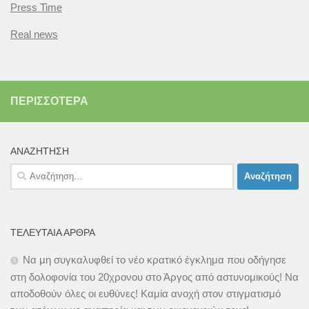
Press Time
Real news
ΠΕΡΙΣΣΌΤΕΡΑ
ΑΝΑΖΉΤΗΣΗ
Αναζήτηση
για:
ΤΕΛΕΥΤΑΊΑ ΆΡΘΡΑ
Να μη συγκαλυφθεί το νέο κρατικό έγκλημα που οδήγησε
στη δολοφονία του 20χρονου στο Άργος από αστυνομικούς! Να
αποδοθούν όλες οι ευθύνες! Καμία ανοχή στον στιγματισμό