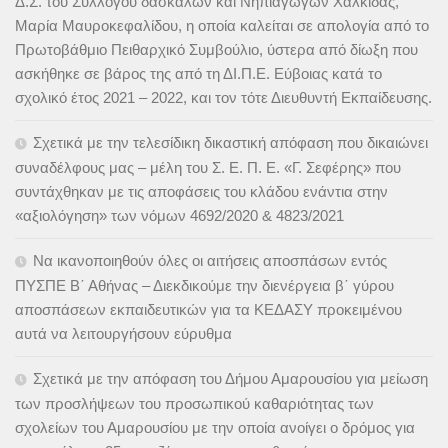
Δ.Σ. του Συλλόγου δασκάλων και Νηπιαγωγών Χαλκίδας,
Μαρία Μαυροκεφαλίδου, η οποία καλείται σε απολογία από το
Πρωτοβάθμιο Πειθαρχικό Συμβούλιο, ύστερα από δίωξη που
ασκήθηκε σε βάρος της από τη ΔΙ.Π.Ε. Εύβοιας κατά το
σχολικό έτος 2021 – 2022, και τον τότε Διευθυντή Εκπαίδευσης.
Σχετικά με την τελεσίδικη δικαστική απόφαση που δικαιώνει
συναδέλφους μας – μέλη του Σ. Ε. Π. Ε. «Γ. Σεφέρης» που
συντάχθηκαν με τις αποφάσεις του κλάδου ενάντια στην
«αξιολόγηση» των νόμων 4692/2020 & 4823/2021
Να ικανοποιηθούν όλες οι αιτήσεις αποσπάσων εντός
ΠΥΣΠΕ Β΄ Αθήνας – Διεκδικούμε την διενέργεια β΄ γύρου
αποσπάσεων εκπαιδευτικών για τα ΚΕΔΑΣΥ προκειμένου
αυτά να λειτουργήσουν εύρυθμα
Σχετικά με την απόφαση του Δήμου Αμαρουσίου για μείωση
των προσλήψεων του προσωπικού καθαριότητας των
σχολείων του Αμαρουσίου με την οποία ανοίγει ο δρόμος για