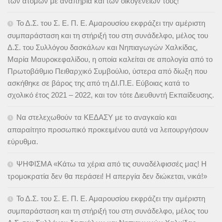
των ατόμων με αναπηρία και των οικογενειών τους!
Το Δ.Σ. του Σ. Ε. Π. Ε. Αμαρουσίου εκφράζει την αμέριστη
συμπαράσταση και τη στήριξή του στη συνάδελφο, μέλος του
Δ.Σ. του Συλλόγου δασκάλων και Νηπιαγωγών Χαλκίδας,
Μαρία Μαυροκεφαλίδου, η οποία καλείται σε απολογία από το
Πρωτοβάθμιο Πειθαρχικό Συμβούλιο, ύστερα από δίωξη που
ασκήθηκε σε βάρος της από τη ΔΙ.Π.Ε. Εύβοιας κατά το
σχολικό έτος 2021 – 2022, και τον τότε Διευθυντή Εκπαίδευσης.
Να στελεχωθούν τα ΚΕΔΑΣΥ με το αναγκαίο και
απαραίτητο προσωπικό προκειμένου αυτά να λειτουργήσουν
εύρυθμα.
ΨΗΦΙΣΜΑ «Κάτω τα χέρια από τις συναδέλφισσές μας! Η
τρομοκρατία δεν θα περάσει! Η απεργία δεν διώκεται, νικά!»
Το Δ.Σ. του Σ. Ε. Π. Ε. Αμαρουσίου εκφράζει την αμέριστη
συμπαράσταση και τη στήριξή του στη συνάδελφο, μέλος του