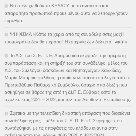
Να στελεχωθούν τα ΚΕΔΑΣΥ με το αναγκαίο και
απαραίτητο προσωπικό προκειμένου αυτά να λειτουργήσουν
εύρυθμα.
ΨΗΦΙΣΜΑ «Κάτω τα χέρια από τις συναδέλφισσές μας! Η
τρομοκρατία δεν θα περάσει! Η απεργία δεν διώκεται, νικά!»
Το Δ.Σ. του Σ. Ε. Π. Ε. Αμαρουσίου εκφράζει την αμέριστη
συμπαράσταση και τη στήριξή του στη συνάδελφο, μέλος του
Δ.Σ. του Συλλόγου δασκάλων και Νηπιαγωγών Χαλκίδας,
Μαρία Μαυροκεφαλίδου, η οποία καλείται σε απολογία από το
Πρωτοβάθμιο Πειθαρχικό Συμβούλιο, ύστερα από δίωξη που
ασκήθηκε σε βάρος της από τη ΔΙ.Π.Ε. Εύβοιας κατά το
σχολικό έτος 2021 – 2022, και τον τότε Διευθυντή Εκπαίδευσης.
Σχετικά με την τελεσίδικη δικαστική απόφαση που δικαιώνει
συναδέλφους μας – μέλη του Σ. Ε. Π. Ε. «Γ. Σεφέρης» που
συντάχθηκαν με τις αποφάσεις του κλάδου ενάντια στην
«αξιολόγηση» των νόμων 4692/2020 & 4823/2021