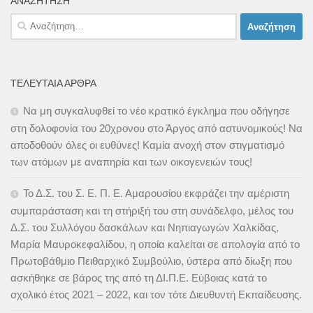
ΑΝΑΖΉΤΗΣΗ
Αναζήτηση
για:
ΤΕΛΕΥΤΑΊΑ ΆΡΘΡΑ
Να μη συγκαλυφθεί το νέο κρατικό έγκλημα που οδήγησε
στη δολοφονία του 20χρονου στο Άργος από αστυνομικούς! Να
αποδοθούν όλες οι ευθύνες! Καμία ανοχή στον στιγματισμό
των ατόμων με αναπηρία και των οικογενειών τους!
Το Δ.Σ. του Σ. Ε. Π. Ε. Αμαρουσίου εκφράζει την αμέριστη
συμπαράσταση και τη στήριξή του στη συνάδελφο, μέλος του
Δ.Σ. του Συλλόγου δασκάλων και Νηπιαγωγών Χαλκίδας,
Μαρία Μαυροκεφαλίδου, η οποία καλείται σε απολογία από το
Πρωτοβάθμιο Πειθαρχικό Συμβούλιο, ύστερα από δίωξη που
ασκήθηκε σε βάρος της από τη ΔΙ.Π.Ε. Εύβοιας κατά το
σχολικό έτος 2021 – 2022, και τον τότε Διευθυντή Εκπαίδευσης.