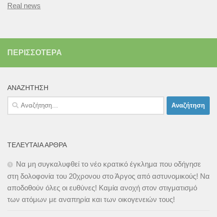
Real news
ΠΕΡΙΣΣΌΤΕΡΑ
ΑΝΑΖΉΤΗΣΗ
Αναζήτηση
για:
ΤΕΛΕΥΤΑΊΑ ΆΡΘΡΑ
Να μη συγκαλυφθεί το νέο κρατικό έγκλημα που οδήγησε
στη δολοφονία του 20χρονου στο Άργος από αστυνομικούς! Να
αποδοθούν όλες οι ευθύνες! Καμία ανοχή στον στιγματισμό
των ατόμων με αναπηρία και των οικογενειών τους!