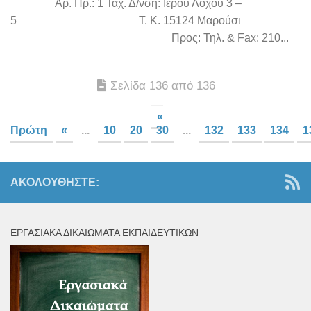
Αρ. Πρ.: 1 Ταχ. Δ/νση: Ιερού Λόχου 3 –
5 Τ. Κ. 15124 Μαρούσι
Προς: Τηλ. & Fax: 210...
Σελίδα 136 από 136
«
Πρώτη
«
...
10
20
30
...
132
133
134
1
ΑΚΟΛΟΥΘΉΣΤΕ:
ΕΡΓΑΣΙΑΚΆ ΔΙΚΑΙΏΜΑΤΑ ΕΚΠΑΙΔΕΥΤΙΚΏΝ