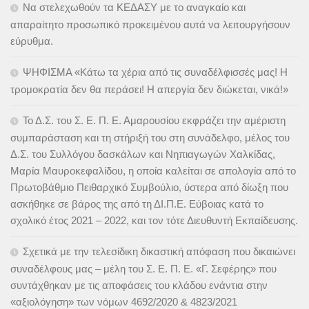
Να στελεχωθούν τα ΚΕΔΑΣΥ με το αναγκαίο και
απαραίτητο προσωπικό προκειμένου αυτά να λειτουργήσουν
εύρυθμα.
ΨΗΦΙΣΜΑ «Κάτω τα χέρια από τις συναδέλφισσές μας! Η
τρομοκρατία δεν θα περάσει! Η απεργία δεν διώκεται, νικά!»
Το Δ.Σ. του Σ. Ε. Π. Ε. Αμαρουσίου εκφράζει την αμέριστη
συμπαράσταση και τη στήριξή του στη συνάδελφο, μέλος του
Δ.Σ. του Συλλόγου δασκάλων και Νηπιαγωγών Χαλκίδας,
Μαρία Μαυροκεφαλίδου, η οποία καλείται σε απολογία από το
Πρωτοβάθμιο Πειθαρχικό Συμβούλιο, ύστερα από δίωξη που
ασκήθηκε σε βάρος της από τη ΔΙ.Π.Ε. Εύβοιας κατά το
σχολικό έτος 2021 – 2022, και τον τότε Διευθυντή Εκπαίδευσης.
Σχετικά με την τελεσίδικη δικαστική απόφαση που δικαιώνει
συναδέλφους μας – μέλη του Σ. Ε. Π. Ε. «Γ. Σεφέρης» που
συντάχθηκαν με τις αποφάσεις του κλάδου ενάντια στην
«αξιολόγηση» των νόμων 4692/2020 & 4823/2021