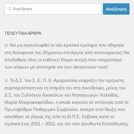
Αναζήτηση
για:
ΤΕΛΕΥΤΑΊΑ ΆΡΘΡΑ
Να μη συγκαλυφθεί το νέο κρατικό έγκλημα που οδήγησε
στη δολοφονία του 20χρονου στο Άργος από αστυνομικούς! Να
αποδοθούν όλες οι ευθύνες! Καμία ανοχή στον στιγματισμό
των ατόμων με αναπηρία και των οικογενειών τους!
Το Δ.Σ. του Σ. Ε. Π. Ε. Αμαρουσίου εκφράζει την αμέριστη
συμπαράσταση και τη στήριξή του στη συνάδελφο, μέλος του
Δ.Σ. του Συλλόγου δασκάλων και Νηπιαγωγών Χαλκίδας,
Μαρία Μαυροκεφαλίδου, η οποία καλείται σε απολογία από το
Πρωτοβάθμιο Πειθαρχικό Συμβούλιο, ύστερα από δίωξη που
ασκήθηκε σε βάρος της από τη ΔΙ.Π.Ε. Εύβοιας κατά το
σχολικό έτος 2021 – 2022, και τον τότε Διευθυντή Εκπαίδευσης.