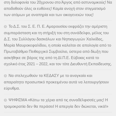
στη δολοφονία του 20χρονου στο Άργος από αστυνομικούς! Να
αποδοθούν όλες οι ευθύνες! Καμία ανοχή στον στιγματισμό
των ατόμων με αναπηρία και των οικογενειών τους!
Το Δ.Σ. του Σ. Ε. Π. Ε. Αμαρουσίου εκφράζει την αμέριστη
συμπαράσταση και τη στήριξή του στη συνάδελφο, μέλος του
Δ.Σ. του Συλλόγου δασκάλων και Νηπιαγωγών Χαλκίδας,
Μαρία Μαυροκεφαλίδου, η οποία καλείται σε απολογία από το
Πρωτοβάθμιο Πειθαρχικό Συμβούλιο, ύστερα από δίωξη που
ασκήθηκε σε βάρος της από τη ΔΙ.Π.Ε. Εύβοιας κατά το
σχολικό έτος 2021 – 2022, και τον τότε Διευθυντή Εκπαίδευσης.
Να στελεχωθούν τα ΚΕΔΑΣΥ με το αναγκαίο και
απαραίτητο προσωπικό προκειμένου αυτά να λειτουργήσουν
εύρυθμα.
ΨΗΦΙΣΜΑ «Κάτω τα χέρια από τις συναδέλφισσές μας! Η
τρομοκρατία δεν θα περάσει! Η απεργία δεν διώκεται, νικά!»