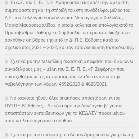
Το Δ.Σ. του Σ. Ε. Π. Ε. Αμαρουσίου εκφράζει την αμέριστη
συμπαράσταση και τη στήριξή του στη συνάδελφο, μέλος του
Δ.Σ. του Συλλόγου δασκάλων και Νηπιαγωγών Χαλκίδας,
Μαρία Μαυροκεφαλίδου, η οποία καλείται σε απολογία από το
Πρωτοβάθμιο Πειθαρχικό Συμβούλιο, ύστερα από δίωξη που
ασκήθηκε σε βάρος της από τη ΔΙ.Π.Ε. Εύβοιας κατά το
σχολικό έτος 2021 – 2022, και τον τότε Διευθυντή Εκπαίδευσης.
Σχετικά με την τελεσίδικη δικαστική απόφαση που δικαιώνει
συναδέλφους μας – μέλη του Σ. Ε. Π. Ε. «Γ. Σεφέρης» που
συντάχθηκαν με τις αποφάσεις του κλάδου ενάντια στην
«αξιολόγηση» των νόμων 4692/2020 & 4823/2021
Να ικανοποιηθούν όλες οι αιτήσεις αποσπάσων εντός
ΠΥΣΠΕ Β΄ Αθήνας – Διεκδικούμε την διενέργεια β΄ γύρου
αποσπάσεων εκπαιδευτικών για τα ΚΕΔΑΣΥ προκειμένου
αυτά να λειτουργήσουν εύρυθμα
Σχετικά με την απόφαση του Δήμου Αμαρουσίου για μείωση