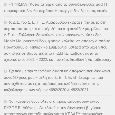
ΨΗΦΙΣΜΑ «Κάτω τα χέρια από τις συναδέλφισσές μας! Η
τρομοκρατία δεν θα περάσει! Η απεργία δεν διώκεται, νικά!»
Το Δ.Σ. του Σ. Ε. Π. Ε. Αμαρουσίου εκφράζει την αμέριστη
συμπαράσταση και τη στήριξή του στη συνάδελφο, μέλος του
Δ.Σ. του Συλλόγου δασκάλων και Νηπιαγωγών Χαλκίδας,
Μαρία Μαυροκεφαλίδου, η οποία καλείται σε απολογία από το
Πρωτοβάθμιο Πειθαρχικό Συμβούλιο, ύστερα από δίωξη που
ασκήθηκε σε βάρος της από τη ΔΙ.Π.Ε. Εύβοιας κατά το
σχολικό έτος 2021 – 2022, και τον τότε Διευθυντή Εκπαίδευσης.
Σχετικά με την τελεσίδικη δικαστική απόφαση που δικαιώνει
συναδέλφους μας – μέλη του Σ. Ε. Π. Ε. «Γ. Σεφέρης» που
συντάχθηκαν με τις αποφάσεις του κλάδου ενάντια στην
«αξιολόγηση» των νόμων 4692/2020 & 4823/2021
Να ικανοποιηθούν όλες οι αιτήσεις αποσπάσων εντός
ΠΥΣΠΕ Β΄ Αθήνας – Διεκδικούμε την διενέργεια β΄ γύρου
αποσπάσεων εκπαιδευτικών για τα ΚΕΔΑΣΥ προκειμένου