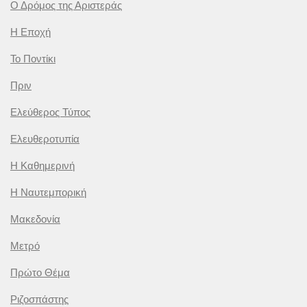
Ο Δρόμος της Αριστεράς
Η Εποχή
Το Ποντίκι
Πριν
Ελεύθερος Τύπος
Ελευθεροτυπία
Η Καθημερινή
Η Ναυτεμπορική
Μακεδονία
Μετρό
Πρώτο Θέμα
Ριζοσπάστης