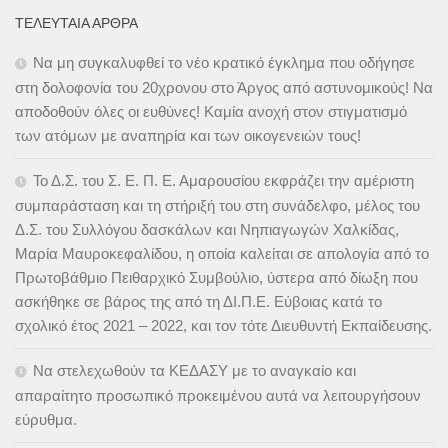
ΤΕΛΕΥΤΑΊΑ ΆΡΘΡΑ
Να μη συγκαλυφθεί το νέο κρατικό έγκλημα που οδήγησε
στη δολοφονία του 20χρονου στο Άργος από αστυνομικούς! Να
αποδοθούν όλες οι ευθύνες! Καμία ανοχή στον στιγματισμό
των ατόμων με αναπηρία και των οικογενειών τους!
Το Δ.Σ. του Σ. Ε. Π. Ε. Αμαρουσίου εκφράζει την αμέριστη
συμπαράσταση και τη στήριξή του στη συνάδελφο, μέλος του
Δ.Σ. του Συλλόγου δασκάλων και Νηπιαγωγών Χαλκίδας,
Μαρία Μαυροκεφαλίδου, η οποία καλείται σε απολογία από το
Πρωτοβάθμιο Πειθαρχικό Συμβούλιο, ύστερα από δίωξη που
ασκήθηκε σε βάρος της από τη ΔΙ.Π.Ε. Εύβοιας κατά το
σχολικό έτος 2021 – 2022, και τον τότε Διευθυντή Εκπαίδευσης.
Να στελεχωθούν τα ΚΕΔΑΣΥ με το αναγκαίο και
απαραίτητο προσωπικό προκειμένου αυτά να λειτουργήσουν
εύρυθμα.