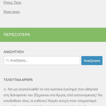
Press Time
Real news
ΠΕΡΙΣΣΌΤΕΡΑ
ΑΝΑΖΉΤΗΣΗ
Αναζήτηση
για:
ΤΕΛΕΥΤΑΊΑ ΆΡΘΡΑ
Να μη συγκαλυφθεί το νέο κρατικό έγκλημα που οδήγησε
στη δολοφονία του 20χρονου στο Άργος από αστυνομικούς! Να
αποδοθούν όλες οι ευθύνες! Καμία ανοχή στον στιγματισμό