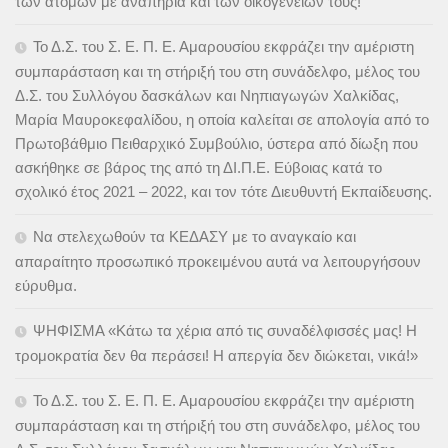
των ατόμων με αναπηρία και των οικογενειών τους!
Το Δ.Σ. του Σ. Ε. Π. Ε. Αμαρουσίου εκφράζει την αμέριστη
συμπαράσταση και τη στήριξή του στη συνάδελφο, μέλος του
Δ.Σ. του Συλλόγου δασκάλων και Νηπιαγωγών Χαλκίδας,
Μαρία Μαυροκεφαλίδου, η οποία καλείται σε απολογία από το
Πρωτοβάθμιο Πειθαρχικό Συμβούλιο, ύστερα από δίωξη που
ασκήθηκε σε βάρος της από τη ΔΙ.Π.Ε. Εύβοιας κατά το
σχολικό έτος 2021 – 2022, και τον τότε Διευθυντή Εκπαίδευσης.
Να στελεχωθούν τα ΚΕΔΑΣΥ με το αναγκαίο και
απαραίτητο προσωπικό προκειμένου αυτά να λειτουργήσουν
εύρυθμα.
ΨΗΦΙΣΜΑ «Κάτω τα χέρια από τις συναδέλφισσές μας! Η
τρομοκρατία δεν θα περάσει! Η απεργία δεν διώκεται, νικά!»
Το Δ.Σ. του Σ. Ε. Π. Ε. Αμαρουσίου εκφράζει την αμέριστη
συμπαράσταση και τη στήριξή του στη συνάδελφο, μέλος του