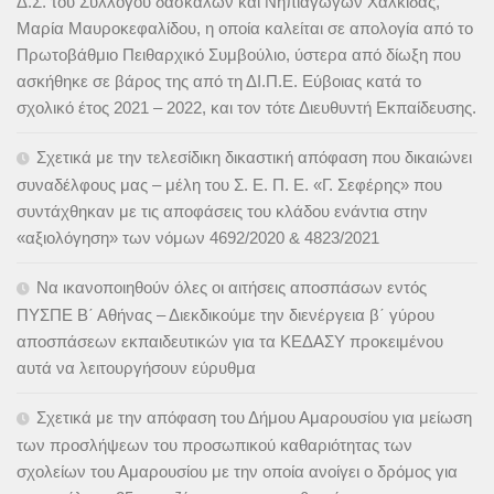
Δ.Σ. του Συλλόγου δασκάλων και Νηπιαγωγών Χαλκίδας,
Μαρία Μαυροκεφαλίδου, η οποία καλείται σε απολογία από το
Πρωτοβάθμιο Πειθαρχικό Συμβούλιο, ύστερα από δίωξη που
ασκήθηκε σε βάρος της από τη ΔΙ.Π.Ε. Εύβοιας κατά το
σχολικό έτος 2021 – 2022, και τον τότε Διευθυντή Εκπαίδευσης.
Σχετικά με την τελεσίδικη δικαστική απόφαση που δικαιώνει
συναδέλφους μας – μέλη του Σ. Ε. Π. Ε. «Γ. Σεφέρης» που
συντάχθηκαν με τις αποφάσεις του κλάδου ενάντια στην
«αξιολόγηση» των νόμων 4692/2020 & 4823/2021
Να ικανοποιηθούν όλες οι αιτήσεις αποσπάσων εντός
ΠΥΣΠΕ Β΄ Αθήνας – Διεκδικούμε την διενέργεια β΄ γύρου
αποσπάσεων εκπαιδευτικών για τα ΚΕΔΑΣΥ προκειμένου
αυτά να λειτουργήσουν εύρυθμα
Σχετικά με την απόφαση του Δήμου Αμαρουσίου για μείωση
των προσλήψεων του προσωπικού καθαριότητας των
σχολείων του Αμαρουσίου με την οποία ανοίγει ο δρόμος για