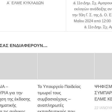
Α΄ ΕΛΜΕ ΚΥΚΛΑΔΩΝ
& 11ο Δημ. Σχ. Αμαρου
εκλογών ανάδειξης α
την 93η Γ. Σ. της Δ. Ο.
Μαΐου 2024 από 12:00 
& 11ο Δημ. Σχ. 
 ΣΑΣ ΕΝΔΙΑΦΈΡΟΥΝ…
ΙΑ –
Το Υπουργείο Παιδείας
ΨΗΦΙΣΜ
ΡΙΑ για την
τιμωρεί τους
ΣΥΜΠΑΡ
ση της έκδοσης
συμβασιούχους –
ΕΛΜΕ Κ
ηματικής
αναπληρωτές
22 ΙΑΝΟΥΑ
α τις ανάγκες
εκπαιδευτικούς που