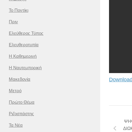
Το Ποντίκι
Πριν
Ελεύθερος Τύπος
Ελευθεροτυπία
Η Καθημερινή
Η Ναυτεμπορική
Μακεδονία
Download
Μετρό
Πρώτο Θέμα
Ριζοσπάστης
ΨΗ
Τα Νέα
ΔΙΩ