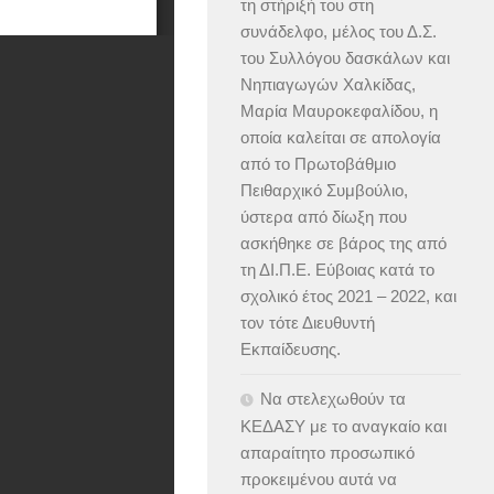
τη στήριξή του στη
συνάδελφο, μέλος του Δ.Σ.
του Συλλόγου δασκάλων και
Νηπιαγωγών Χαλκίδας,
Μαρία Μαυροκεφαλίδου, η
οποία καλείται σε απολογία
από το Πρωτοβάθμιο
Πειθαρχικό Συμβούλιο,
ύστερα από δίωξη που
ασκήθηκε σε βάρος της από
τη ΔΙ.Π.Ε. Εύβοιας κατά το
σχολικό έτος 2021 – 2022, και
τον τότε Διευθυντή
Εκπαίδευσης.
Να στελεχωθούν τα
ΚΕΔΑΣΥ με το αναγκαίο και
απαραίτητο προσωπικό
προκειμένου αυτά να