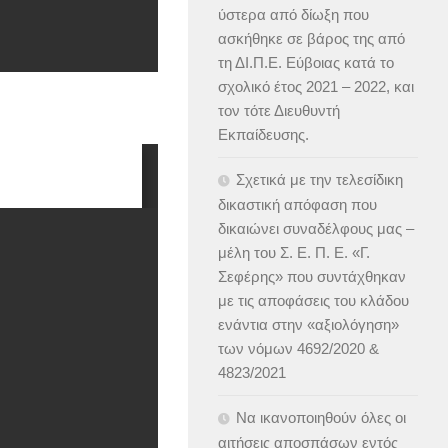
ύστερα από δίωξη που
ασκήθηκε σε βάρος της από
τη ΔΙ.Π.Ε. Εύβοιας κατά το
σχολικό έτος 2021 – 2022, και
τον τότε Διευθυντή
Εκπαίδευσης.
Σχετικά με την τελεσίδικη
δικαστική απόφαση που
δικαιώνει συναδέλφους μας –
μέλη του Σ. Ε. Π. Ε. «Γ.
Σεφέρης» που συντάχθηκαν
με τις αποφάσεις του κλάδου
ενάντια στην «αξιολόγηση»
των νόμων 4692/2020 &
4823/2021
Να ικανοποιηθούν όλες οι
αιτήσεις αποσπάσων εντός