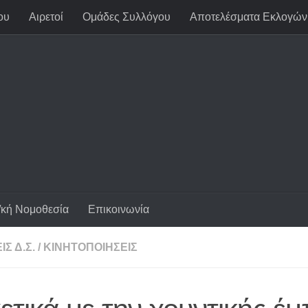
ου
Αιρετοί
Ομάδες Συλλόγου
Αποτελέσματα Εκλογών
/κή Νομοθεσία
Επικοινωνία
Σ Δ.Σ.
/
ΚΙΝΗΤΟΠΟΙΉΣΕΙΣ