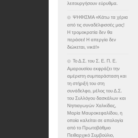
λειτουργήσουν εύρυθμα.
ΨΗΦΙΣΜΑ «Κάτω τα χέρια
από τις συναδέλφισσές μας!
Η τρομοκρατία δεν θα
περάσει! Η απεργία δεν
διώκεται, νικά!»
Το Δ.Σ. του Σ. Ε. Π. Ε.
Αμαρουσίου εκφράζει την
αμέριστη συμπαράσταση και
τη στήριξή του στη
συνάδελφο, μέλος του Δ.Σ.
του Συλλόγου δασκάλων και
Νηπιαγωγών Χαλκίδας,
Μαρία Μαυροκεφαλίδου, η
οποία καλείται σε απολογία
από το Πρωτοβάθμιο
Πειθαρχικό Συμβούλιο,