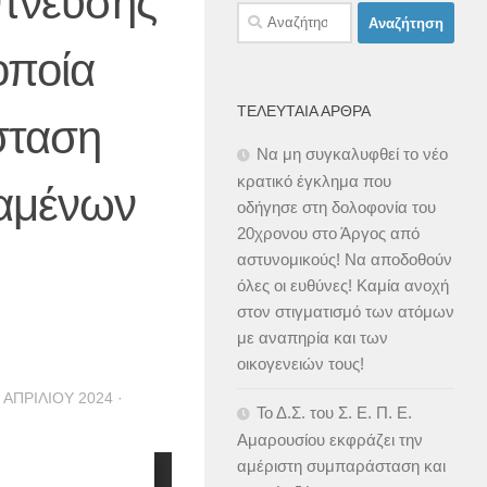
μπνευσης
Αναζήτηση
για:
οποία
ΤΕΛΕΥΤΑΊΑ ΆΡΘΡΑ
άσταση
Να μη συγκαλυφθεί το νέο
κρατικό έγκλημα που
ταμένων
οδήγησε στη δολοφονία του
20χρονου στο Άργος από
αστυνομικούς! Να αποδοθούν
όλες οι ευθύνες! Καμία ανοχή
στον στιγματισμό των ατόμων
με αναπηρία και των
οικογενειών τους!
 ΑΠΡΙΛΊΟΥ 2024
·
Το Δ.Σ. του Σ. Ε. Π. Ε.
Αμαρουσίου εκφράζει την
αμέριστη συμπαράσταση και