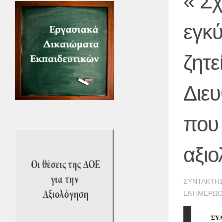
« Σχ
εγκύ
ζητε
Διε
που
αξι
ΣΥΝΤΆΚΤΗ
ΕΝΗΜΕΡΏ