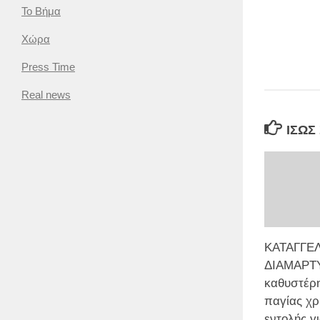
Το Βήμα
Χώρα
Press Time
Real news
ΊΣΩΣ
ΚΑΤΑΓΓΕΛ
ΔΙΑΜΑΡΤΥ
καθυστέρη
παγίας χρ
εντολής γι