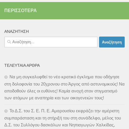
ΠΕΡΙΣΣΌΤΕΡΑ
ΑΝΑΖΉΤΗΣΗ
Αναζήτηση
για:
ΤΕΛΕΥΤΑΊΑ ΆΡΘΡΑ
Να μη συγκαλυφθεί το νέο κρατικό έγκλημα που οδήγησε
στη δολοφονία του 20χρονου στο Άργος από αστυνομικούς! Να
αποδοθούν όλες οι ευθύνες! Καμία ανοχή στον στιγματισμό
των ατόμων με αναπηρία και των οικογενειών τους!
Το Δ.Σ. του Σ. Ε. Π. Ε. Αμαρουσίου εκφράζει την αμέριστη
συμπαράσταση και τη στήριξή του στη συνάδελφο, μέλος του
Δ.Σ. του Συλλόγου δασκάλων και Νηπιαγωγών Χαλκίδας,