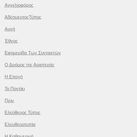
Αγγελιοφόρος
ΑδέσμευτοςΤύπος
Αυγή
Έθνος
Εφημερίδα Των Συντακτών
Ο Δρόμος της Αριστεράς
Η Εποχή
Το Ποντίκι
Πριν
Ελεύθερος Τύπος
Ελευθεροτυπία
Η Καθημερινή