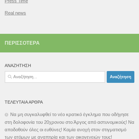
Press Time
Real news
ΠΕΡΙΣΣΌΤΕΡΑ
ΑΝΑΖΉΤΗΣΗ
Αναζήτηση
για:
ΤΕΛΕΥΤΑΊΑ ΆΡΘΡΑ
Να μη συγκαλυφθεί το νέο κρατικό έγκλημα που οδήγησε
στη δολοφονία του 20χρονου στο Άργος από αστυνομικούς! Να
αποδοθούν όλες οι ευθύνες! Καμία ανοχή στον στιγματισμό
των ατόμων με αναπηρία και των οικογενειών τους!