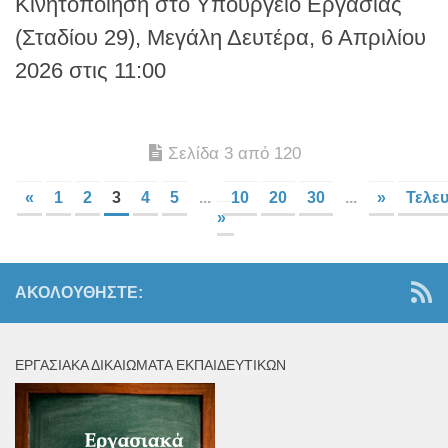
Κινητοποίηση στο Υπουργείο Εργασίας
(Σταδίου 29), Μεγάλη Δευτέρα, 6 Απριλίου
2026 στις 11:00
Σελίδα 3 από 120
«
1
2
3
4
5
...
10
20
30
...
»
Τελευ
»
ΑΚΟΛΟΥΘΉΣΤΕ:
ΕΡΓΑΣΙΑΚΆ ΔΙΚΑΙΏΜΑΤΑ ΕΚΠΑΙΔΕΥΤΙΚΏΝ