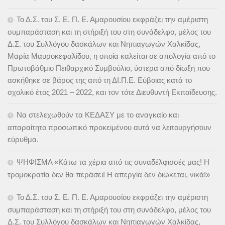
Το Δ.Σ. του Σ. Ε. Π. Ε. Αμαρουσίου εκφράζει την αμέριστη
συμπαράσταση και τη στήριξή του στη συνάδελφο, μέλος του
Δ.Σ. του Συλλόγου δασκάλων και Νηπιαγωγών Χαλκίδας,
Μαρία Μαυροκεφαλίδου, η οποία καλείται σε απολογία από το
Πρωτοβάθμιο Πειθαρχικό Συμβούλιο, ύστερα από δίωξη που
ασκήθηκε σε βάρος της από τη ΔΙ.Π.Ε. Εύβοιας κατά το
σχολικό έτος 2021 – 2022, και τον τότε Διευθυντή Εκπαίδευσης.
Να στελεχωθούν τα ΚΕΔΑΣΥ με το αναγκαίο και
απαραίτητο προσωπικό προκειμένου αυτά να λειτουργήσουν
εύρυθμα.
ΨΗΦΙΣΜΑ «Κάτω τα χέρια από τις συναδέλφισσές μας! Η
τρομοκρατία δεν θα περάσει! Η απεργία δεν διώκεται, νικά!»
Το Δ.Σ. του Σ. Ε. Π. Ε. Αμαρουσίου εκφράζει την αμέριστη
συμπαράσταση και τη στήριξή του στη συνάδελφο, μέλος του
Δ.Σ. του Συλλόγου δασκάλων και Νηπιαγωγών Χαλκίδας,